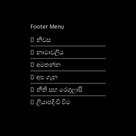
Footer Menu
නිවස
නාමාවලිය
අමතන්න
අප ගැන
නීති සහ රෙගුලාසි
ලියාපදිංචි වීම