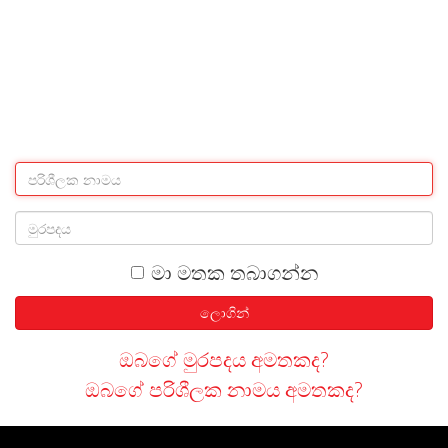
මා මතක තබාගන්න
ලොගින්
ඔබගේ මුරපදය අමතකද?
ඔබගේ පරිශීලක නාමය අමතකද?