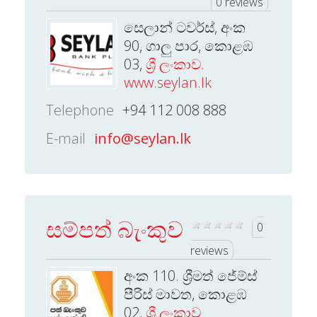
0 reviews
සෙලාන් ටවර්ස්, අංක
90, ගාලු පාර, කොළඹ
03,
ශ්‍රී ලංකාව.
www.seylan.lk
Telephone
+94 112 008 888
E-mail
info@seylan.lk
සම්පත් බැංකුව
0
reviews
අංක 110. ශ්‍රීමත් ජේම්ස්
පීරිස් මාවත, කොළඹ
02,
ශ්‍රී ලංකාව