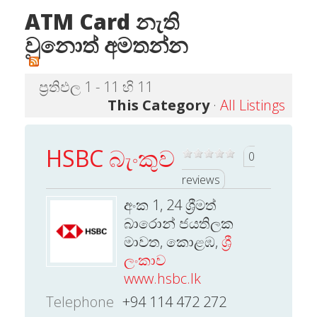
ATM Card නැති
වුනොත් අමතන්න
ප්‍රතිඵල 1 - 11 හි 11
This Category
·
All Listings
HSBC බැංකුව
0
reviews
අංක 1, 24 ශ්‍රීමත්
බාරොන් ජයතිලක
මාවත, කොළඹ,
ශ්‍රී
ලංකාව
www.hsbc.lk
Telephone
+94 114 472 272