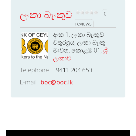
ලංකා බැංකුව
0
reviews
අංක 1, ලංකා බැංකුව
චතුරශ්‍රය, ලංකා බැංකු
මාවත, කොළඹ 01,
ශ්‍රී
ලංකාව
Telephone
+9411 204 653
E-mail
boc@boc.lk