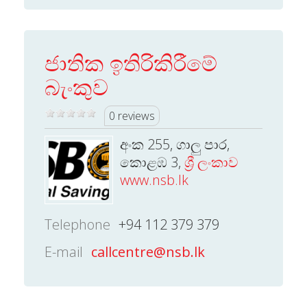
ජාතික ඉතිරිකිරීමේ
බැංකුව
0 reviews
අංක 255, ගාලු පාර,
කොළඹ 3,
ශ්‍රී ලංකාව
www.nsb.lk
Telephone
+94 112 379 379
E-mail
callcentre@nsb.lk