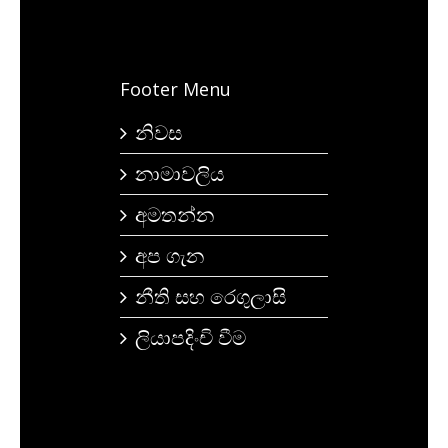
Footer Menu
නිවස
නාමාවලිය
අමතන්න
අප ගැන
නීති සහ රෙගුලාසි
ලියාපදිංචි වීම