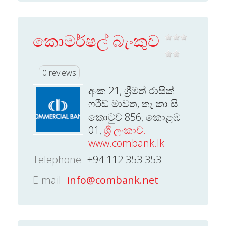
කොමර්ෂල් බැංකුව
0 reviews
අංක 21, ශ්‍රීමත් රාසික්
ෆරීඩ් මාවත, තැ.කා.සි.
කොටුව 856, කොළඹ
01,
ශ්‍රී ලංකාව.
www.combank.lk
Telephone
+94 112 353 353
E-mail
info@combank.net