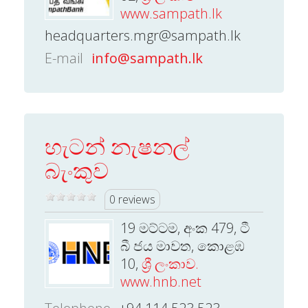
www.sampath.lk
headquarters.mgr@sampath.lk
E-mail
info@sampath.lk
හැටන් නැෂනල්
බැංකුව
0 reviews
19 මට්ටම, අංක 479, ටී
බී ජය මාවත, කොළඹ
10,
ශ්‍රී ලංකාව.
www.hnb.net