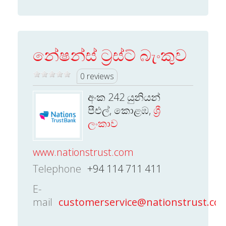
නේෂන්ස් ට්‍රස්ට් බැංකුව
0 reviews
අංක 242 යුනියන්
පීඑල්, කොළඹ,
ශ්‍රී
ලංකාව
www.nationstrust.com
Telephone
+94 114 711 411
E-
mail
customerservice@nationstrust.co