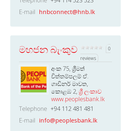
Telephone
+94 114 523 523
E-mail
hnbconnect@hnb.lk
මහජන බැංකුව
0
reviews
අංක 75, ශ්‍රීමත්
චිත්තම්පලම් ඒ.
ගාඩිනර් මාවත,
කොළඹ 2,
ශ්‍රී ලංකාව
www.peoplesbank.lk
Telephone
+94 112 481 481
E-mail
info@peoplesbank.lk