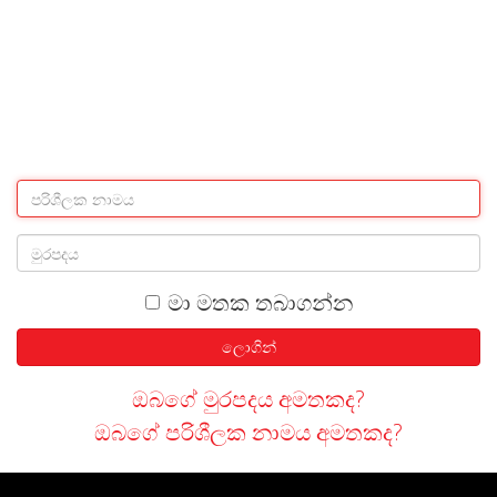
මා මතක තබාගන්න
ලොගින්
ඔබගේ මුරපදය අමතකද?
ඔබගේ පරිශීලක නාමය අමතකද?