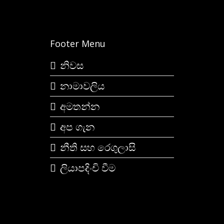
Footer Menu
නිවස
නාමාවලිය
අමතන්න
අප ගැන
නීති සහ රෙගුලාසි
ලියාපදිංචි වීම