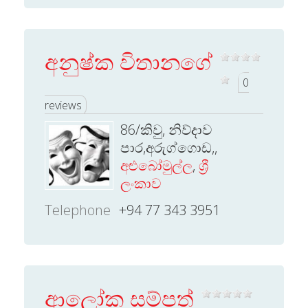
අනුෂ්ක විතානගේ
0
reviews
86/කිවු, නිව්දාව
පාර,අරුග්ගොඩ,,
අළුබෝමුල්ල
,
ශ්‍රී
ලංකාව
Telephone
+94 77 343 3951
ආලෝක සම්පත්