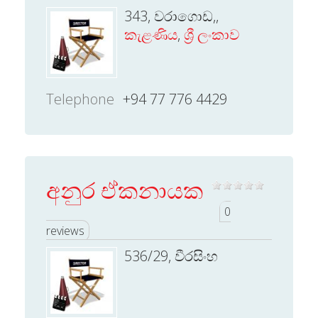
343, වරාගොඩ,,
කැළණිය
,
ශ්‍රී ලංකාව
Telephone
+94 77 776 4429
අනුර ඒකනායක
0
reviews
536/29, වීරසිංහ