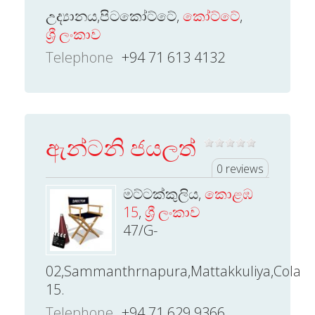
උද්‍යානය,පිටකෝට්ටේ,
කෝට්ටේ
,
ශ්‍රී ලංකාව
Telephone
+94 71 613 4132
ඇන්ටනි ජයලත්
0 reviews
මට්ටක්කුලිය,
කොළඹ
15
,
ශ්‍රී ලංකාව
47/G-
02,Sammanthrnapura,Mattakkuliya,Cola
15.
Telephone
+94 71 629 9366