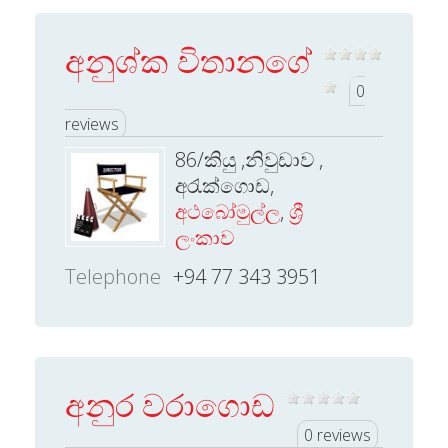
අනුශ්ක විතානගේ
0
reviews
86/කියු ,නිවුඩාව ,
අරැක්ගොඩ,
අථබෝමුල්ල
,
ශ්‍රී
ලංකාව
Telephone
+94 77 343 3951
අනුර වරාගොඩ
0 reviews