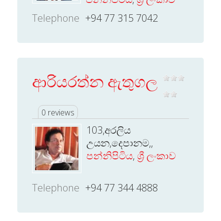
Telephone
+94 77 315 7042
ආරියරත්න ඇතුගල
0 reviews
103,අරලිය
උයන,දෙපානම,,
පන්නිපිටිය
,
ශ්‍රී ලංකාව
Telephone
+94 77 344 4888