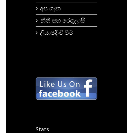
අප ගැන
නීති සහ රෙගුලාසි
ලියාපදිංචි වීම
Stats