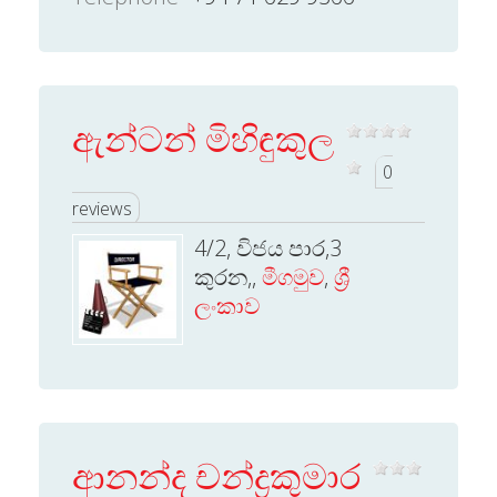
ඇන්ටන් මිහිඳුකුල
0
reviews
4/2, විජය පාර,3
කුරන,,
මීගමුව
,
ශ්‍රී
ලංකාව
ආනන්ද චන්ද්‍රකුමාර