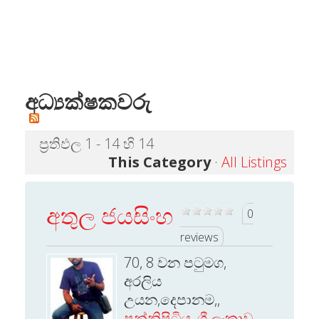
අධ්‍යක්ෂකවරු
ප්‍රතිඵල 1 - 14 හි 14
This Category
·
All Listings
අතුල ජයසිංහ
0
reviews
70, 8 වන පටුමග,
අරලිය
උයන,දෙපානම,,
පන්නිපිටිය
,
ශ්‍රී ලංකාව