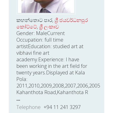
කහන්තොට පාර,
ශ්‍රී ජයවර්ධනපුර
කෝට්ටේ
,
ශ්‍රී ලංකාව
Gender: MaleCurrent
Occupation: full time
artistEducation: studied art at
vibhavi fine art
academy.Experience: I have
been working in the art field for
twenty years.Displayed at Kala
Pola:
2011,2010,2009,2008,2007,2006,2005
Kahanthota Road,Kahanthota R
...
Telephone
+94 11 241 3297