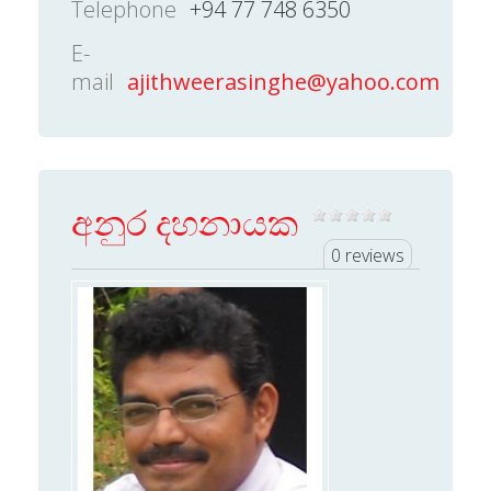
Telephone
+94 77 748 6350
E-
mail
ajithweerasinghe@yahoo.com
අනුර දහනායක
0 reviews