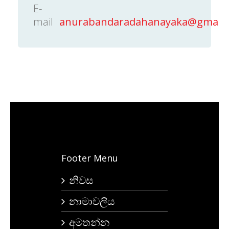
E-
mail
anurabandaradahanayaka@gmail.
Footer Menu
නිවස
නාමාවලිය
අමතන්න