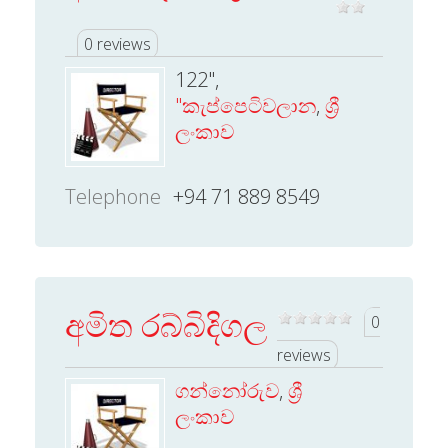
0 reviews
122",
"කැප්පෙටිවලාන
,
ශ්‍රී
ලංකාව
Telephone
+94 71 889 8549
අමිත රබ්බිදිගල
0
reviews
ගන්නෝරුව
,
ශ්‍රී
ලංකාව