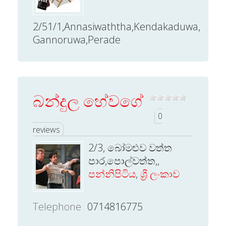
2/51/1,Annasiwaththa,Kendakaduwa,
Gannoruwa,Perade
බන්දුල හේවගේ
0
reviews
2/3, බෝමළුව වත්ත
පාර,පොල්වත්ත,,
පන්නිපිටිය
,
ශ්‍රී ලංකාව
Telephone
0714816775