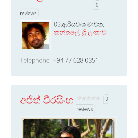
0
reviews
03,ආරියවංශ මාවත,
කන්තලේ
,
ශ්‍රී ලංකාව
Telephone
+94 77 628 0351
අජිත් වීරසිංහ
0
reviews