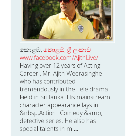
කොළඹ,
කොළඹ
,
ශ්‍රී ලංකාව
www.facebook.com/AjithLive/
Having over 12 years of Acting
Career , Mr. Ajith Weerasinghe
who has contributed
tremendously in the Tele drama
Field in Sri lanka. His mainstream
character appearance lays in
&nbsp;Action , Comedy &amp;
detective series. He also has
special talents in m
...