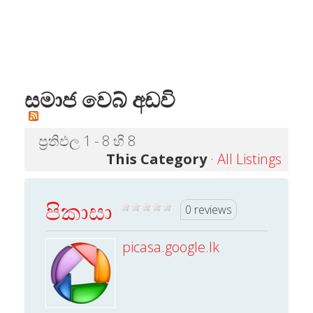
සමාජ වෙබ් අඩවි
ප්‍රතිඵල 1 - 8 හි 8
This Category
·
All Listings
පිකාසා
0 reviews
picasa.google.lk