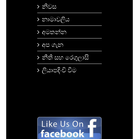
නිවස
නාමාවලිය
අමතන්න
අප ගැන
නීති සහ රෙගුලාසි
ලියාපදිංචි වීම