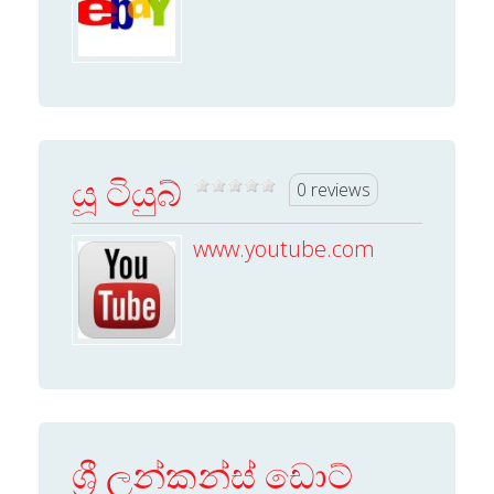
යූ ටියුබ්
0 reviews
www.youtube.com
ශ්‍රී ලන්කන්ස් ඩොට්