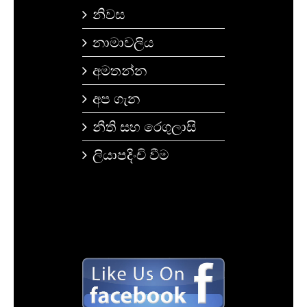
නිවස
නාමාවලිය
අමතන්න
අප ගැන
නීති සහ රෙගුලාසි
ලියාපදිංචි වීම