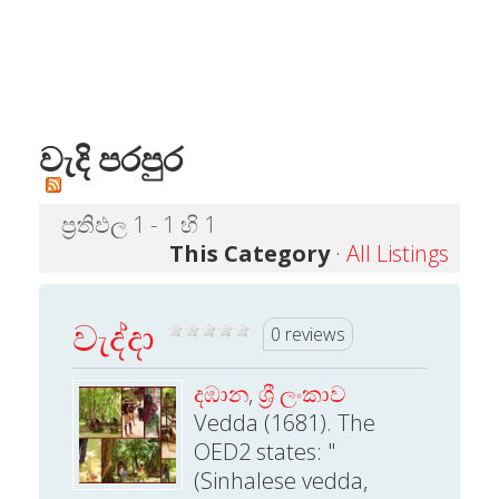
වැදි පරපුර
ප්‍රතිඵල 1 - 1 හි 1
This Category
·
All Listings
වැද්දා
0 reviews
දඹාන
,
ශ්‍රී ලංකාව
Vedda (1681). The
OED2 states: "
(Sinhalese vedda,