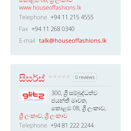
www.houseoffashions.lk
Telephone
+94 11 215 4555
Fax
+94 11 268 0340
E-mail
talk@houseoffashions.lk
සිසර්ස්
0 reviews
300, ශ්‍රී සම්බුද්ධත්ව
ජයන්ති මාවත,
කොළඹ 08, ශ්‍රී ලංකාව,
ශ්‍රී ලංකාව
,
ශ්‍රී ලංකාව
Telephone
+94 81 222 2244