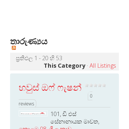
තාරුණ්‍යය
ප්‍රතිඵල 1 - 20 හි 53
This Category
·
All Listings
හවුස් ඔෆ් ෆැෂන්
0
reviews
101, ඩි එස්
සේනානායක මාවත,
කොළඹ 08
,
ශ්‍රී ලංකාව