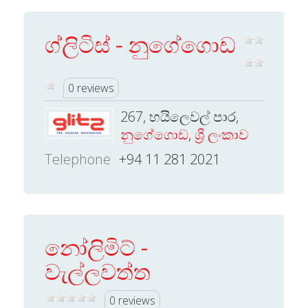
ග්ලිටිස් - නුගේගොඩ
0 reviews
267, හයිලෙවල් පාර,
නුගේගොඩ
,
ශ්‍රී ලංකාව
Telephone
+94 11 281 2021
නෝලිමිට් -
වැල්ලවත්ත
0 reviews