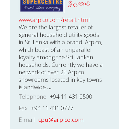
ශ්‍රී ලංකාව
www.arpico.com/retail.html
We are the largest retailer of
general household utility goods
in Sri Lanka with a brand, Arpico,
which boast of an unparallel
loyalty among the Sri Lankan
households. Currently we have a
network of over 25 Arpico
showrooms located in key towns
islandwide
...
Telephone
+94 11 431 0500
Fax
+94 11 431 0777
E-mail
cpu@arpico.com