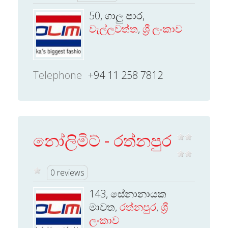
50, ගාලු පාර,
වැල්ලවත්ත
,
ශ්‍රී ලංකාව
Telephone
+94 11 258 7812
නෝලිමිට් - රත්නපුර
0 reviews
143, සේනානායක
මාවත,
රත්නපුර
,
ශ්‍රී
ලංකාව