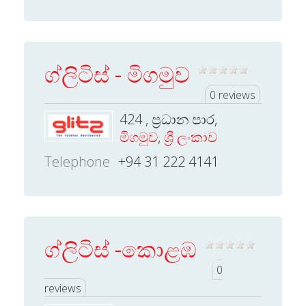
ග්ලිටිස් - මිගමුව
0 reviews
424 , ප්‍රධාන පාර,
මිගමුව
,
ශ්‍රී ලංකාව
Telephone
+94 31 222 4141
ග්ලිටිස් -කොළඹ
0
reviews