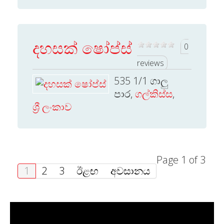
දහසක් ෂෝප්ස්
0
reviews
535 1/1 ගාලු
පාර,
ගල්කිස්ස
,
ශ්‍රී ලංකාව
Page 1 of 3
1
2
3
ඊළඟ
අවසානය