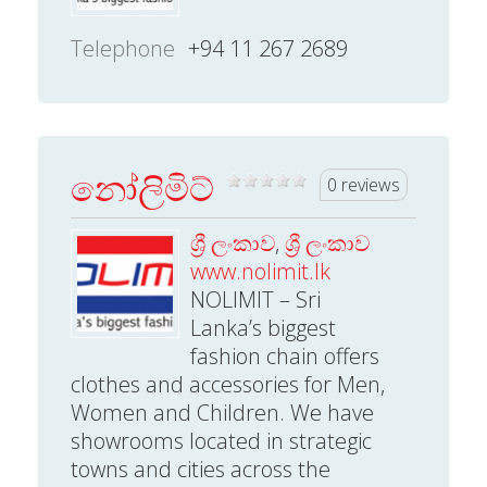
Telephone
+94 11 267 2689
නෝලිමිට්
0 reviews
ශ්‍රී ලංකාව
,
ශ්‍රී ලංකාව
www.nolimit.lk
NOLIMIT – Sri
Lanka’s biggest
fashion chain offers
clothes and accessories for Men,
Women and Children. We have
showrooms located in strategic
towns and cities across the