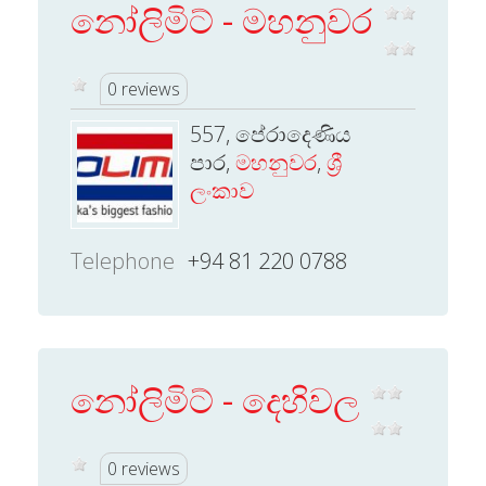
නෝලිමිට් - මහනුවර
0 reviews
557, පේරාදෙණිය
පාර,
මහනුවර
,
ශ්‍රී
ලංකාව
Telephone
+94 81 220 0788
නෝලිමිට් - දෙහිවල
0 reviews