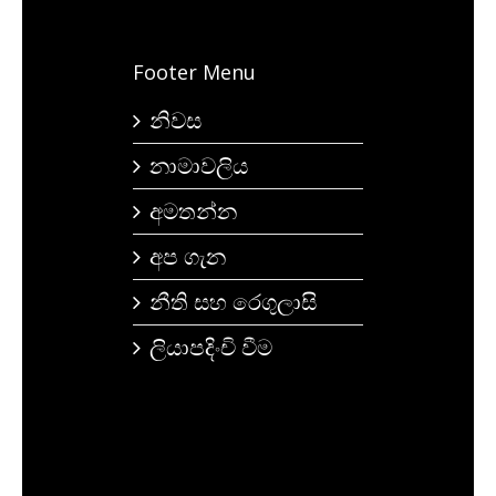
Footer Menu
නිවස
නාමාවලිය
අමතන්න
අප ගැන
නීති සහ රෙගුලාසි
ලියාපදිංචි වීම