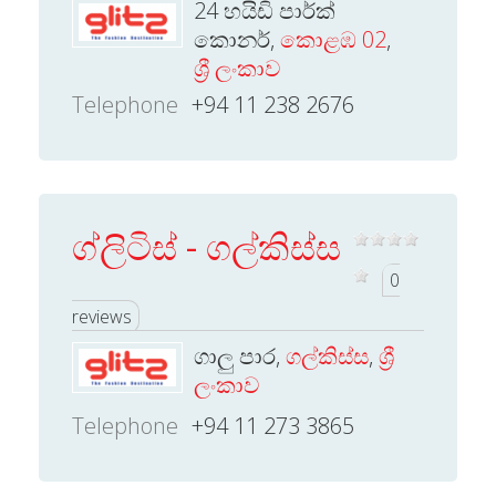
24 හයිඩි පාර්ක්
කොනර්,
කොළඹ 02
,
ශ්‍රී ලංකාව
Telephone
+94 11 238 2676
ග්ලිටිස් - ගල්කිස්ස
0
reviews
ගාලු පාර,
ගල්කිස්ස
,
ශ්‍රී
ලංකාව
Telephone
+94 11 273 3865