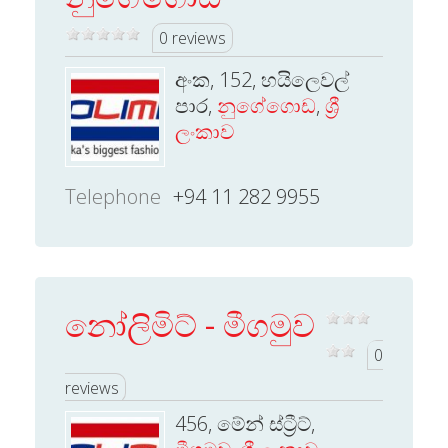
0 reviews
අංක, 152, හයිලෙවල්
පාර,
නුගේගොඩ
,
ශ්‍රී
ලංකාව
Telephone
+94 11 282 9955
නෝලිමිට් - මීගමුව
0
reviews
456, මේන් ස්ට්‍රීට්,