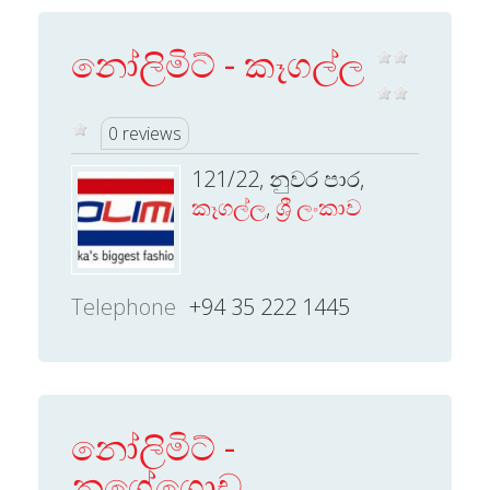
නෝලිමිට් - කෑගල්ල
0 reviews
121/22, නුවර පාර,
කෑගල්ල
,
ශ්‍රී ලංකාව
Telephone
+94 35 222 1445
නෝලිමිට් -
නුගේගොඩ