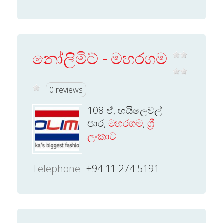
නෝලිමිට් - මහරගම
0 reviews
108 ඒ, හයිලෙවල්
පාර,
මහරගම
,
ශ්‍රී
ලංකාව
Telephone
+94 11 274 5191