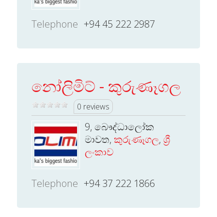
Telephone
+94 45 222 2987
නෝලිමිට් - කුරුණෑගල
0 reviews
9, බෞද්ධාලෝක
මාවත,
කුරුණෑගල
,
ශ්‍රී
ලංකාව
Telephone
+94 37 222 1866