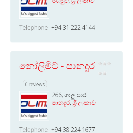
මීගමුව
,
ශ්‍රී ලංකාව
Telephone
+94 31 222 4144
නෝලිමිට් - පානදුර
0 reviews
266, ගාලු පාර,
පානදුර
,
ශ්‍රී ලංකාව
Telephone
+94 38 224 1677