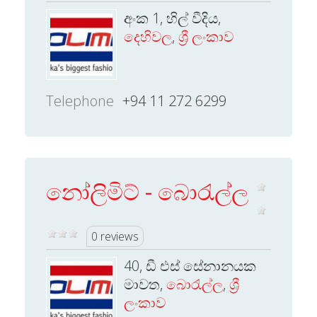
අංක 1, හිල් වීදිය,
දෙහිවල
,
ශ්‍රී ලංකාව
Telephone
+94 11 272 6299
නෝලිමිට් - බොරැල්ල
0 reviews
40, ඩී එස් සේනානයක
මාවත,
බොරැල්ල
,
ශ්‍රී
ලංකාව