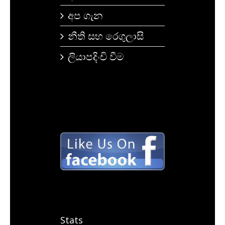
අප ගැන
නීති සහ රෙගුලාසි
ලියාපදිංචි වීම
Stats