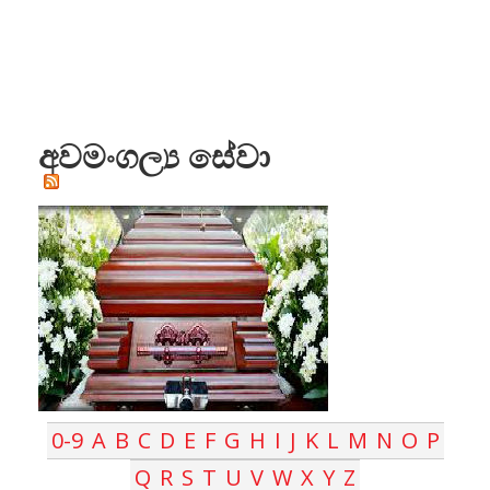
අවමංගල්‍ය සේවා
0-9
A
B
C
D
E
F
G
H
I
J
K
L
M
N
O
P
Q
R
S
T
U
V
W
X
Y
Z