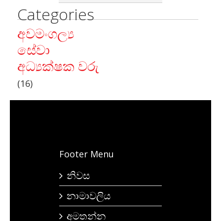
Categories
අවමංගල්‍ය
සේවා
අධ්‍යක්ෂක වරු
(16)
Footer Menu
නිවස
නාමාවලිය
අමතන්න