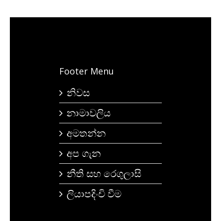
Footer Menu
නිවස
නාමාවලිය
අමතන්න
අප ගැන
නීති සහ රෙගුලාසි
ලියාපදිංචි වීම