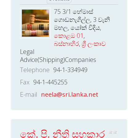
75 3/1 හේමාස්
ගොඩනැගිල්ල, 3 වැනි
මහල, යෝක් විදිය,
කොළඔ 01
,
බස්නාහිර
,
ශ්‍රී ලංකාව
Legal
Advice(Shipping)Companies
Telephone
94-1-334949
Fax
94-1-445255
E-mail
neela@sri.lanka.net
කේ. පි. නීති සහකාර