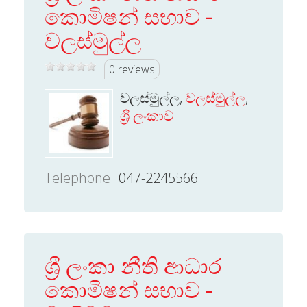
කොමිෂන් සභාව -
වලස්මුල්ල
0 reviews
වලස්මුල්ල,
වලස්මුල්ල
,
ශ්‍රී ලංකාව
Telephone
047-2245566
ශ්‍රී ලංකා නීති ආධාර
කොමිෂන් සභාව -