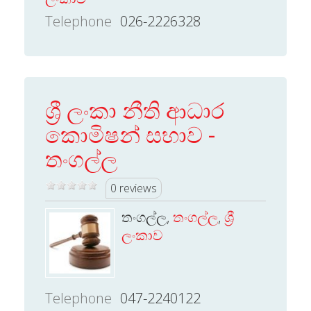
Telephone
026-2226328
ශ්‍රී ලංකා නීති ආධාර
කොමිෂන් සභාව -
තංගල්ල
0 reviews
තංගල්ල,
තංගල්ල
,
ශ්‍රී
ලංකාව
Telephone
047-2240122