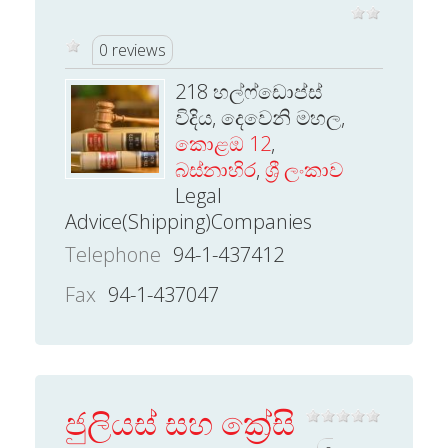
0 reviews
218 හල්ෆ්ඩොප්ස්
විදිය, දෙවෙනි මහල,
කොළඔ 12
,
බස්නාහිර
,
ශ්‍රී ලංකාව
Legal
Advice(Shipping)Companies
Telephone
94-1-437412
Fax
94-1-437047
ජුලියස් සහ ක්‍රේසි