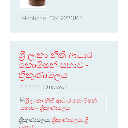
Telephone
024-2221863
ශ්‍රී ලංකා නීති ආධාර
කොමිෂන් සභාව -
ත්‍රීකුණාමලය
0 reviews
ත්‍රීකුණාමලය,
ත්‍රීකුණාමලය
,
ශ්‍රී
ලංකාව