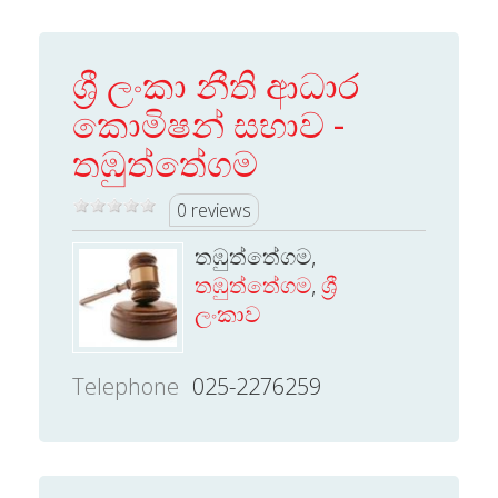
ශ්‍රී ලංකා නීති ආධාර
කොමිෂන් සභාව -
තඹුත්තේගම
0 reviews
තඹුත්තේගම,
තඹුත්තේගම
,
ශ්‍රී
ලංකාව
Telephone
025-2276259