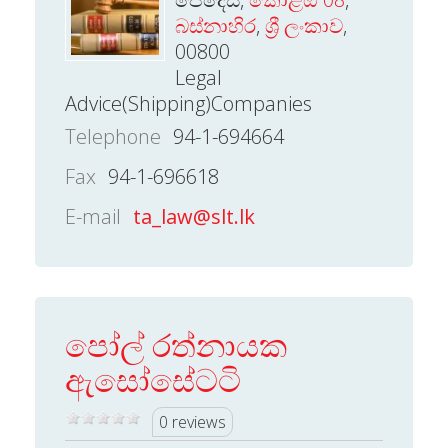
බස්නාහිර
,
ශ්‍රී ලංකාව
,
00800
Legal
Advice(Shipping)Companies
Telephone
94-1-694664
Fax
94-1-696618
E-mail
ta_law@slt.lk
පෝල් රත්නායක
ඇසෝසේටටි
0 reviews