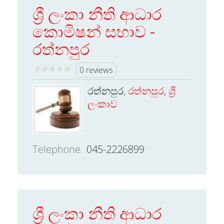
ශ්‍රී ලංකා නීති ආධාර
කොමිෂන් සභාව -
රත්නපුර
0 reviews
රත්නපුර,
රත්නපුර
,
ශ්‍රී
ලංකාව
Telephone
045-2226899
ශ්‍රී ලංකා නීති ආධාර