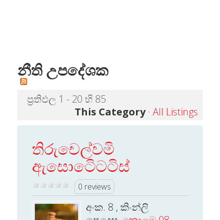
නීති උපදේශක
ප්‍රතිඵල 1 - 20 හි 85
This Category
·
All Listings
තිරුචෙල්වමි
ඇසොටෙිටටිස්
0 reviews
අංක. 8 , කිංන්ලි
පෙදෙස,
කොළඔ 08
,