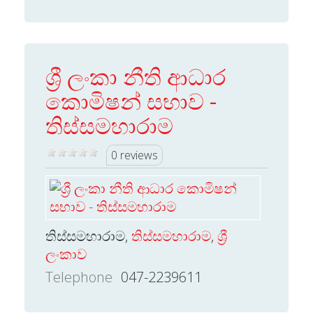
ශ්‍රී ලංකා නීති ආධාර
කොමිෂන් සභාව -
තිස්සමහාරාම
0 reviews
තිස්සමහාරාම,
තිස්සමහාරාම
,
ශ්‍රී
ලංකාව
Telephone
047-2239611