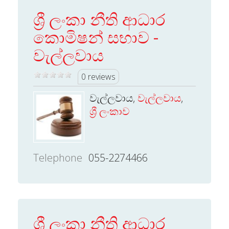
ශ්‍රී ලංකා නීති ආධාර
කොමිෂන් සභාව -
වැල්ලවාය
0 reviews
වැල්ලවාය,
වැල්ලවාය
,
ශ්‍රී ලංකාව
Telephone
055-2274466
ශ්‍රී ලංකා නීති ආධාර