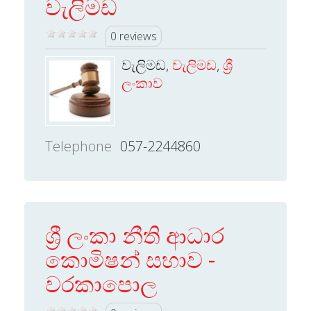
වැලිමඩ
0 reviews
වැලිමඩ,
වැලිමඩ
,
ශ්‍රී
ලංකාව
Telephone
057-2244860
ශ්‍රී ලංකා නීති ආධාර
කොමිෂන් සභාව -
වරකාපොල