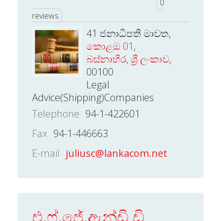
0
reviews
41 ජනාධිපති මාවත,
කොළඔ 01
,
බස්නාහිර
,
ශ්‍රී ලංකාව
,
00100
Legal
Advice(Shipping)Companies
Telephone
94-1-422601
Fax
94-1-446663
E-mail
juliusc@lankacom.net
එ.ෆ්.ජේ.ඇන්ඩි ඩි