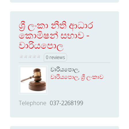
ශ්‍රී ලංකා නීති ආධාර
කොමිෂන් සභාව -
වාරියපොල
0 reviews
වාරියපොල,
වාරියපොල
,
ශ්‍රී ලංකාව
Telephone
037-2268199