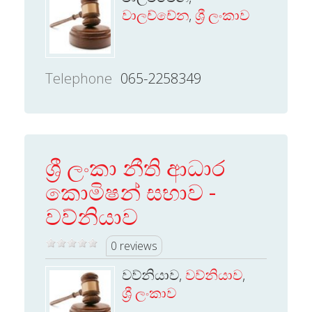
වාලච්චේන
,
ශ්‍රී ලංකාව
Telephone
065-2258349
ශ්‍රී ලංකා නීති ආධාර
කොමිෂන් සභාව -
වව්නියාව
0 reviews
වව්නියාව,
වව්නියාව
,
ශ්‍රී ලංකාව