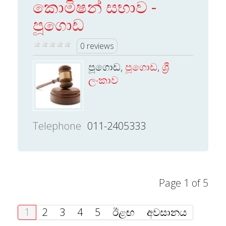
කොමිෂන් සභාව -
පූගොඩ
0 reviews
පූගොඩ,
පූගොඩ
,
ශ්‍රී
ලංකාව
Telephone
011-2405333
Page 1 of 5
1
2
3
4
5
ඊළඟ
අවසානය