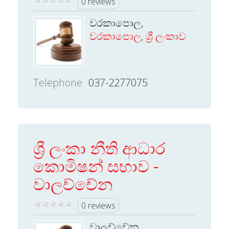
0 reviews
වරකාපොල,
වරකාපොල
,
ශ්‍රී ලංකාව
Telephone
037-2277075
ශ්‍රී ලංකා නීති ආධාර
කොමිෂන් සභාව -
වාලච්චේන
0 reviews
වාලච්චේන,