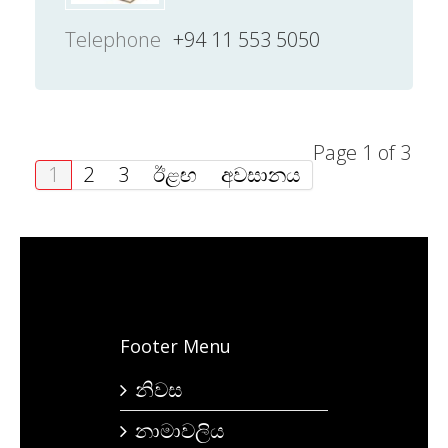
Telephone
+94 11 553 5050
Page 1 of 3
1
2
3
ඊළඟ
අවසානය
Footer Menu
නිවස
නාමාවලිය