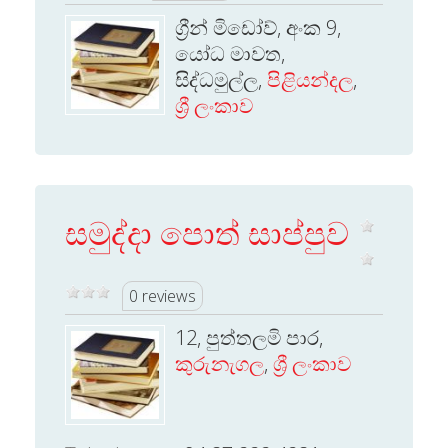
ග්‍රීන් මිඩෝව්, අංක 9,
යෝධ මාවත,
සිද්ධමුල්ල,
පිළියන්දල
,
ශ්‍රී ලංකාව
සමුද්දා පොත් සාප්පුව
0 reviews
12, පුත්තලමි පාර,
කුරුනැගල
,
ශ්‍රී ලංකාව