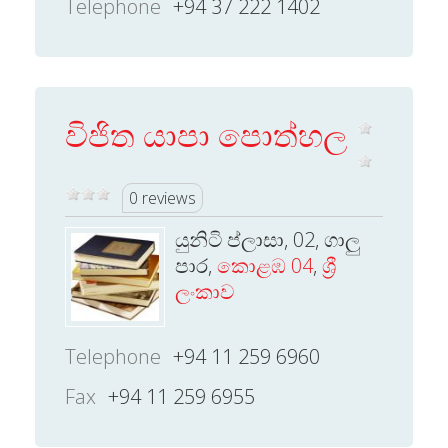
Telephone
+94 37 222 1402
විජිත යාපා පොත්හල
0 reviews
යුනිටි ප්ලාසා, 02, ගාලු
පාර,
කොළඹ 04
,
ශ්‍රී
ලංකාව
Telephone
+94 11 259 6960
Fax
+94 11 259 6955