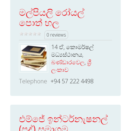
මල්පියලි රෝයල්
පොත් හල
0 reviews
14 ඒ, කොමර්ෂල්
මධ්‍යස්ථානය,
බණ්ඩාරවෙල
,
ශ්‍රී
ලංකාව
Telephone
+94 57 222 4498
එම්ජේ ඉන්ටර්නැෂනල්
(පුද්) සමාගම