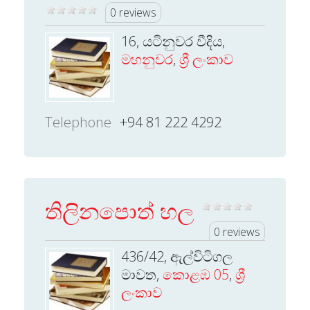
0 reviews
16, යටිනුවර වීදිය,
මහනුවර
,
ශ්‍රී ලංකාව
Telephone
+94 81 222 4292
තිලිනපොත් හල
0 reviews
436/42, ඇල්විටිගල
මාවත,
කොළඹ 05
,
ශ්‍රී
ලංකාව