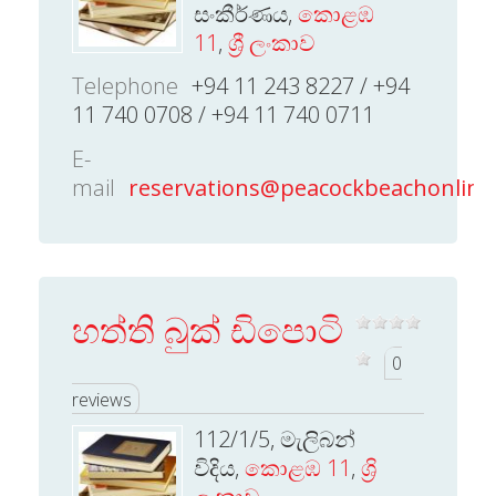
සංකීර්ණය,
කොළඹ
11
,
ශ්‍රී ලංකාව
Telephone
+94 11 243 8227 / +94
11 740 0708 / +94 11 740 0711
E-
mail
reservations@peacockbeachonline
හත්ති බුක් ඩිපොටි
0
reviews
112/1/5, මැලිබන්
විදිය,
කොළඹ 11
,
ශ්‍රි