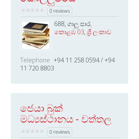
0 reviews
688, ගාලු පාර,
කොළඹ 03
,
ශ්‍රී ලංකාව
Telephone
+94 11 258 0594 / +94
11 720 8803
ජෙයා බුක්
මධ්‍යස්ථානය - වත්තල
0 reviews