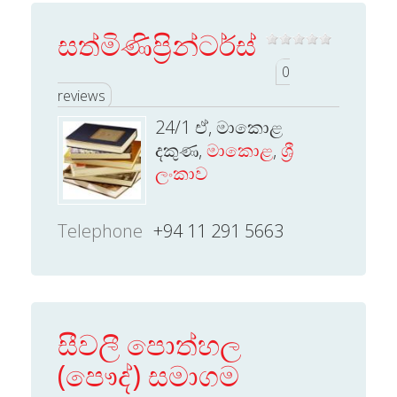
සත්මිණිප්‍රින්ටර්ස්
0
reviews
24/1 ඒ, මාකොළ
දකුණ,
මාකොළ
,
ශ්‍රී
ලංකාව
Telephone
+94 11 291 5663
සීවලී පොත්හල
(පෞද්) සමාගම