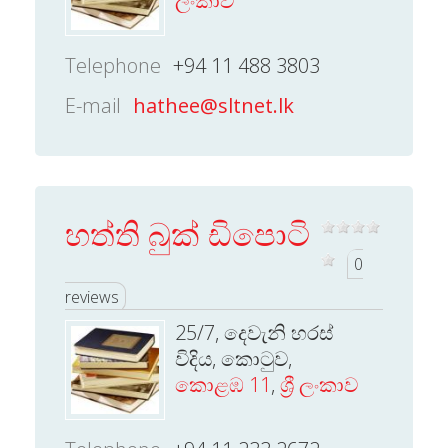
ලංකාව
Telephone
+94 11 488 3803
E-mail
hathee@sltnet.lk
හත්ති බුක් ඩිපොටි
0
reviews
25/7, දෙවැනි හරස්
විදිය, කොටුව,
කොළඹ 11
,
ශ්‍රී ලංකාව