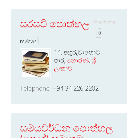
සරසවි පොත්හල
0
reviews
14, අඟුරුවාතොට
පාර,
හොරණ
,
ශ්‍රී
ලංකාව
Telephone
+94 34 226 2202
සමයවර්ධන පොත්හල