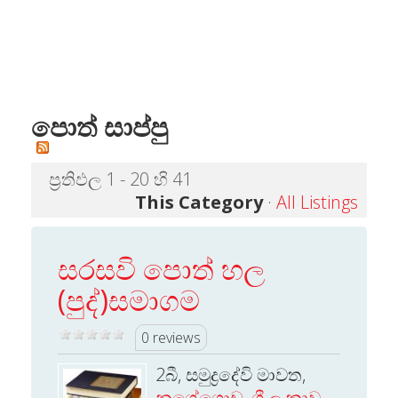
පොත් සාප්පු
ප්‍රතිඵල 1 - 20 හි 41
This Category
·
All Listings
සරසවි පොත් හල
(පුද්)සමාගම
0 reviews
2බී, සමුද්‍රදේවි මාවත,
නුගේගොඩ
,
ශ්‍රී ලංකාව