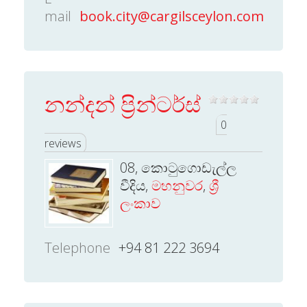
mail
book.city@cargilsceylon.com
නන්දන් ප්‍රින්ටර්ස්
0
reviews
08, කොටුගොඩැල්ල
වීදිය,
මහනුවර
,
ශ්‍රී
ලංකාව
Telephone
+94 81 222 3694