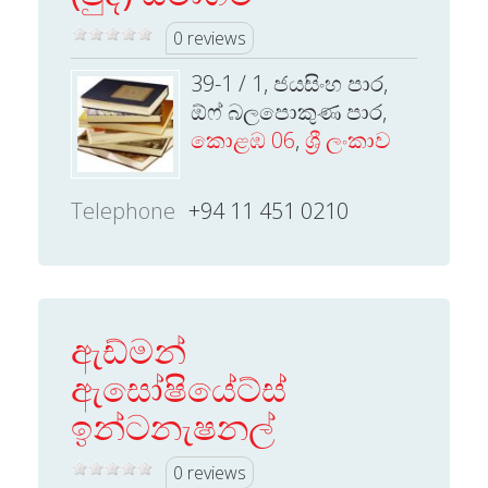
0 reviews
39-1 / 1, ජයසිංහ පාර,
ඕෆ් බලපොකුණ පාර,
කොළඹ 06
,
ශ්‍රී ලංකාව
Telephone
+94 11 451 0210
ඇඩ්මන්
ඇසෝෂියේට්ස්
ඉන්ටනැෂනල්
0 reviews