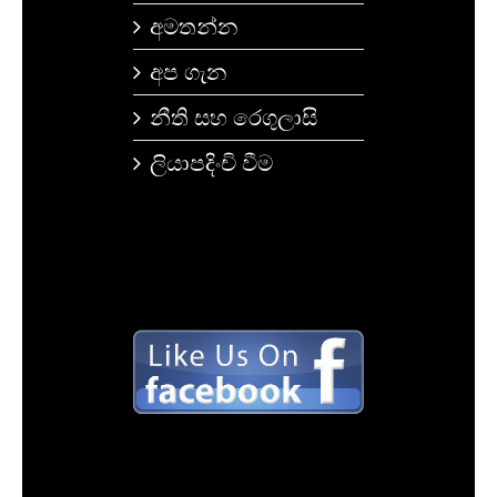
අමතන්න
අප ගැන
නීති සහ රෙගුලාසි
ලියාපදිංචි වීම