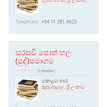
Telephone
+94 11 281 4923
සරසවි පොත් හල
(පුද්)සමාගම
0 reviews
කොළඹ පාර,
කුරුණෑගල
,
ශ්‍රී ලංකාව