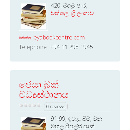
420, මීගමු පාර,
වත්තල
,
ශ්‍රී ලංකාව
www.jeyabookcentre.com
Telephone
+94 11 298 1945
ජෙයා බුක්
මධ්‍යස්ථානය
0 reviews
91-99, ඉහළ බිම්, වන
මහල පීපල්ස් පාක්