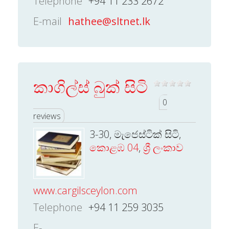
Telephone
+94 11 233 2672
E-mail
hathee@sltnet.lk
කාගිල්ස් බුක් සිටි
0
reviews
3-30, මැජෙස්ටික් සිටි,
කොළඹ 04
,
ශ්‍රී ලංකාව
www.cargilsceylon.com
Telephone
+94 11 259 3035
E-