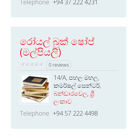
Telephone
+94 37 222 4231
රෝයල් බුක් ෂෝප්
(මල්පියලි)
0 reviews
14/A, පහල මහල,
කමර්ෂල් සෙන්ටර්,
බන්ඩාරවෙල
,
ශ්‍රී
ලංකාව
Telephone
+94 57 222 4498