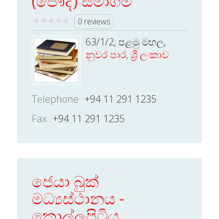
(පෞද්) සමාගම
0 reviews
63/1/2, පළමු මහල,
නුවර පාර
,
ශ්‍රී ලංකාව
Telephone
+94 11 291 1235
Fax
+94 11 291 1235
ජෙයා බුක්
මධ්‍යස්ථානය -
කොල්ලුපිටිය