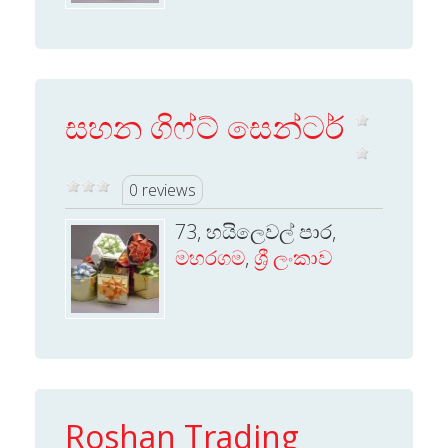
සහන ගිෆ්ට් සෙන්ටර්
0 reviews
73, හයිලෙවල් පාර,
මහරගම
,
ශ්‍රී ලංකාව
Roshan Trading