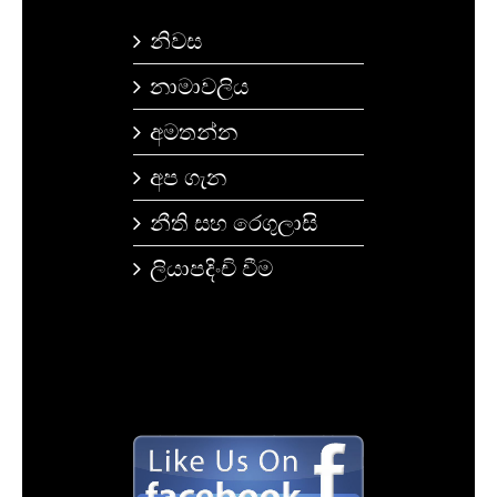
නිවස
නාමාවලිය
අමතන්න
අප ගැන
නීති සහ රෙගුලාසි
ලියාපදිංචි වීම