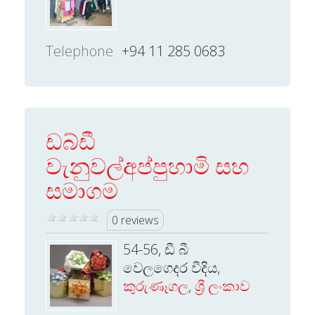
Telephone
+94 11 285 0683
ඩබ්ඩී
වැනුවල්අප්පුහාමි සහ
සමාගම
0 reviews
54-56, ඩී බී
වෙලගෙදර වීදිය,
කුරුණෑගල
,
ශ්‍රී ලංකාව