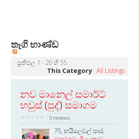
තෑගි භාණ්ඩ
ප්‍රතිඵල 1 - 20 හි 55
This Category
·
All Listings
නව මානෙල් සමාර්ට්
හවුස් (පුද්) සමාගම
0 reviews
75, හයිලෙවල් පාර,
මහරගම
,
ශ්‍රී ලංකාව