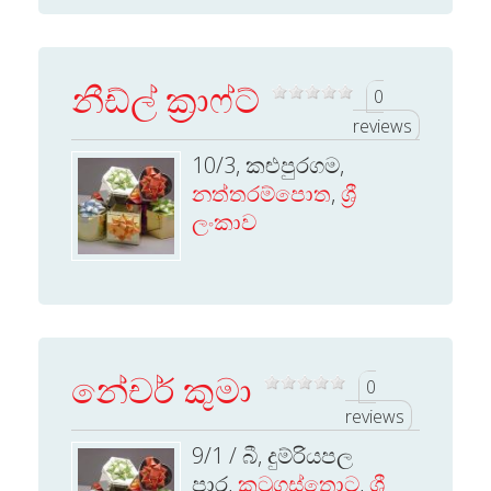
නීඩ්ල් ක්‍රාෆ්ට්
0
reviews
10/3, කළුපුරගම,
නත්තරම්පොත
,
ශ්‍රී
ලංකාව
නේචර් කුමා
0
reviews
9/1 / බී, දුම්රියපල
පාර,
කටුගස්තොට
,
ශ්‍රී