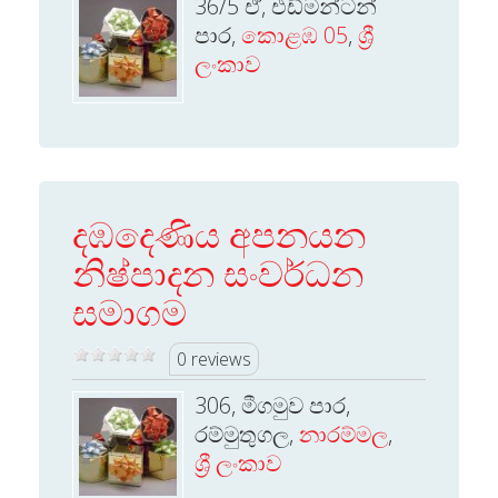
36/5 ඒ, එඩ්මන්ටන්
පාර,
කොළඹ 05
,
ශ්‍රී
ලංකාව
දඹදෙණිය අපනයන
නිෂ්පාදන සංවර්ධන
සමාගම
0 reviews
306, මීගමුව පාර,
රම්මුතුගල,
නාරම්මල
,
ශ්‍රී ලංකාව