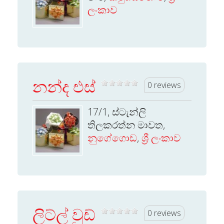
ලංකාව
නන්ද එස්
0 reviews
17/1, ස්ටැන්ලි
තිලකරත්න මාවත,
නුගේගොඩ
,
ශ්‍රී ලංකාව
ලිට්ල් වුඩ්
0 reviews