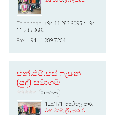
Telephone
+94 11 283 9095 / +94
11 285 0683
Fax
+94 11 289 7204
එන්.එම්.එස් ෆැෂන්
(පුද්) සමාගම
0 reviews
128/1/1, දෙහිවල පාර,
මහරගම
,
ශ්‍රී ලංකාව