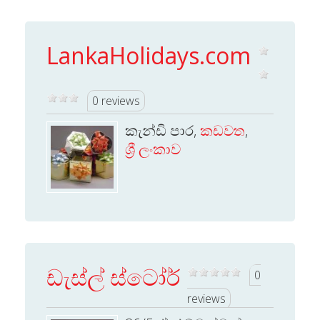
LankaHolidays.com
0 reviews
කැන්ඩි පාර,
කඩවත
,
ශ්‍රී ලංකාව
ඩැස්ල් ස්ටෝර්
0
reviews