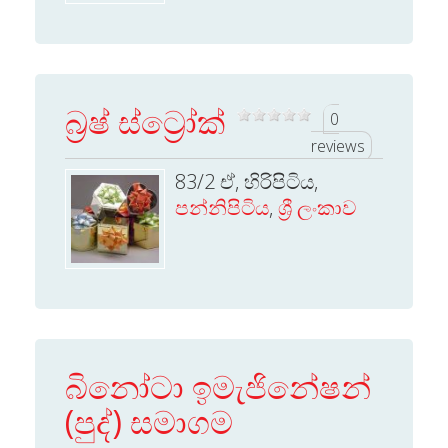
බ්‍රෂ් ස්ට්‍රෝක්
0
reviews
83/2 ඒ, හිරිපිටිය,
පන්නිපිටිය
,
ශ්‍රී ලංකාව
බිනෝටා ඉමැජිනේෂන්
(පුද්) සමාගම