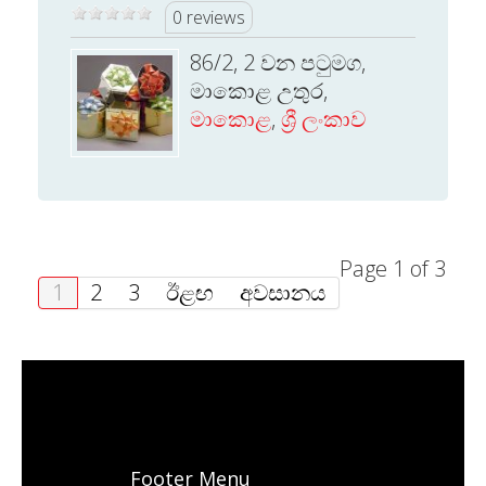
0 reviews
86/2, 2 වන පටුමග,
මාකොළ උතුර,
මාකොළ
,
ශ්‍රී ලංකාව
Page 1 of 3
1
2
3
ඊළඟ
අවසානය
Footer Menu