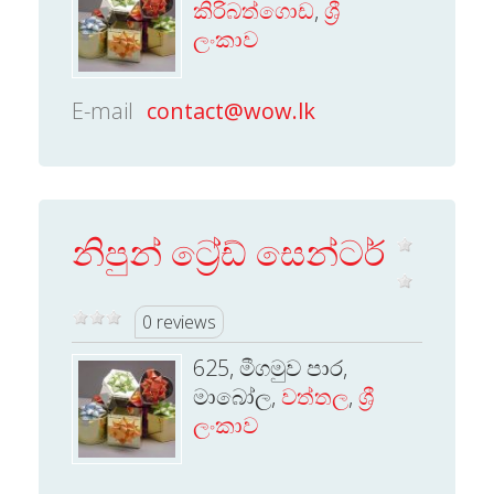
කිරිබත්ගොඩ
,
ශ්‍රී
ලංකාව
E-mail
contact@wow.lk
නිපුන් ට්‍රේඩ් සෙන්ටර්
0 reviews
625, මීගමුව පාර,
මාබෝල,
වත්තල
,
ශ්‍රී
ලංකාව