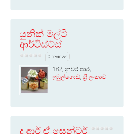
යුනික් මල්ටි
ආර්ටිස්ට්ස්
0 reviews
182, නුවර පාර,
ඉඹුල්ගොඩ
,
ශ්‍රී ලංකාව
ද ආර් ඒ සෙන්ටර්