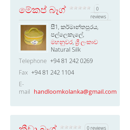
මේකප් බෑග්
0
reviews
සී1, කර්මාන්තපුරය,
පල්ලෙකැලේ,
මහනුවර
,
ශ්‍රී ලංකාව
Natural Silk
Telephone
+94 81 242 0269
Fax
+94 81 242 1104
E-
mail
handloomkolanka@gmail.com
ක්‍රීඩා බෑග්
0 reviews