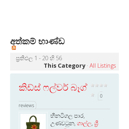
අත්කම් භාණ්ඩ
ප්‍රතිඵල 1 - 20 හි 56
This Category
·
All Listings
කිඩ්ස් ෆල්වර් බෑග්
0
reviews
හීනටිගල පාර,
උණවටුන,
ගාල්ල
,
ශ්‍රී