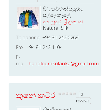
සී1, කර්මාන්තපුරය,
පල්ලෙකැලේ,
මහනුවර
,
ශ්‍රී ලංකාව
Natural Silk
Telephone
+94 81 242 0269
Fax
+94 81 242 1104
E-
mail
handloomkolanka@gmail.com
කුෂන් කවර
0
reviews
හීනටිගල පාර,