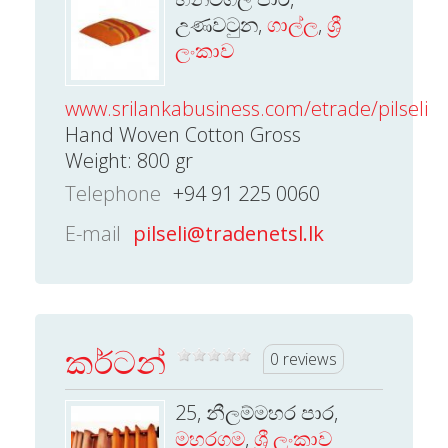
උණවටුන,
ගාල්ල
,
ශ්‍රී
ලංකාව
www.srilankabusiness.com/etrade/pilseli.
Hand Woven Cotton Gross
Weight: 800 gr
Telephone
+94 91 225 0060
E-mail
pilseli@tradenetsl.lk
කර්ටන්
0 reviews
25, නීලම්මහර පාර,
මහරගම
,
ශ්‍රී ලංකාව