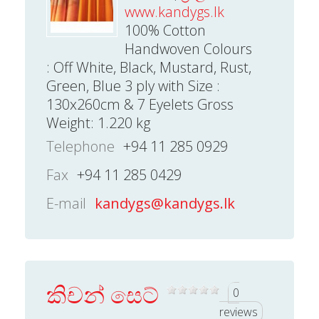
www.kandygs.lk
100% Cotton
Handwoven Colours
: Off White, Black, Mustard, Rust,
Green, Blue 3 ply with Size :
130x260cm & 7 Eyelets Gross
Weight: 1.220 kg
Telephone
+94 11 285 0929
Fax
+94 11 285 0429
E-mail
kandygs@kandygs.lk
කිචන් සෙට්
0
reviews