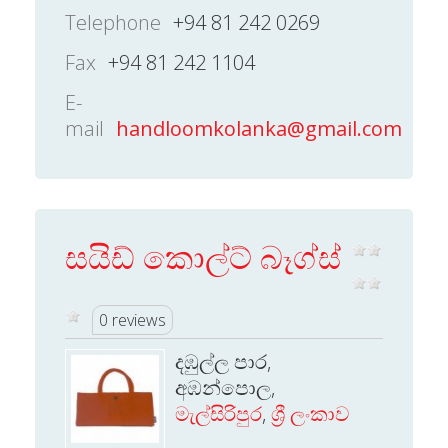
Telephone
+94 81 242 0269
Fax
+94 81 242 1104
E-
mail
handloomkolanka@gmail.com
සයිඩ් කොල්ට් බෑග්ස්
0 reviews
දඹුල්ල පාර,
අඹන්පොල,
මැල්සිරිපුර
,
ශ්‍රී ලංකාව