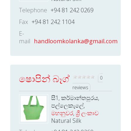
Telephone
+94 81 242 0269
Fax
+94 81 242 1104
E-
mail
handloomkolanka@gmail.com
ෂොපින් බෑග්
0
reviews
සී1, කර්මාන්තපුරය,
පල්ලෙකැලේ,
මහනුවර
,
ශ්‍රී ලංකාව
Natural Silk