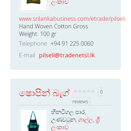
ලංකාව
www.srilankabusiness.com/etrade/pilseli.
Hand Woven Cotton Gross
Weight: 100 gr
Telephone
+94 91 225 0060
E-mail
pilseli@tradenetsl.lk
ෂොපින් බැග්
0
reviews
හීනටිගල පාර,
උණවටුන,
ගාල්ල
,
ශ්‍රී
ලංකාව