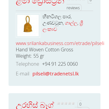
ළමා ඩ්‍රොස්ට්‍රින්
reviews
හීනටිගල පාර,
උණවටුන,
ගාල්ල
,
ශ්‍රී
ලංකාව
www.srilankabusiness.com/etrade/pilseli.
Hand Woven Cotton Gross
Weight: 55 gr
Telephone
+94 91 225 0060
E-mail
pilseli@tradenetsl.lk
උරහිස් බෑග්
0