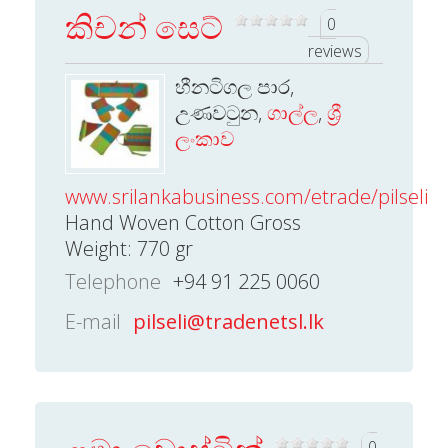
කිචන් සෙට්
0
reviews
හීනටිගල පාර,
උණවටුන,
ගාල්ල
,
ශ්‍රී
ලංකාව
www.srilankabusiness.com/etrade/pilseli.
Hand Woven Cotton Gross
Weight: 770 gr
Telephone
+94 91 225 0060
E-mail
pilseli@tradenetsl.lk
0