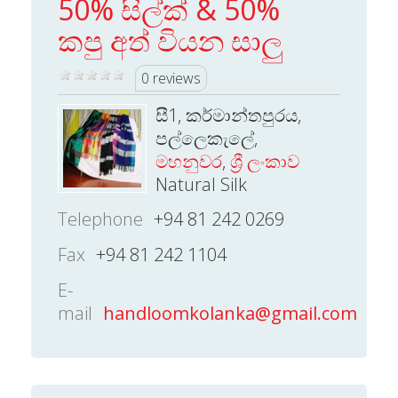
50% සිල්ක් & 50%
කපු අත් වියන සාලු
0 reviews
සී1, කර්මාන්තපුරය,
පල්ලෙකැලේ,
මහනුවර
,
ශ්‍රී ලංකාව
Natural Silk
Telephone
+94 81 242 0269
Fax
+94 81 242 1104
E-
mail
handloomkolanka@gmail.com