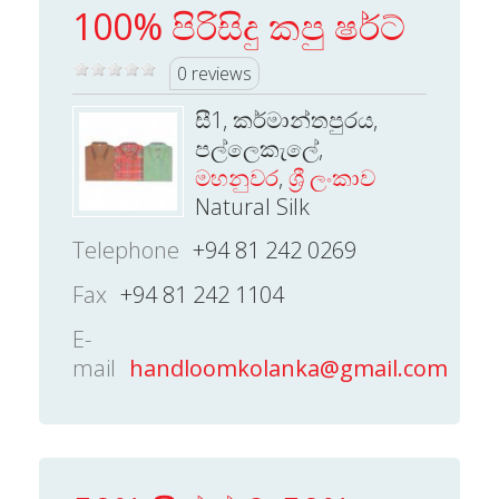
100% පිරිසිදු කපු ෂර්ට්
0 reviews
සී1, කර්මාන්තපුරය,
පල්ලෙකැලේ,
මහනුවර
,
ශ්‍රී ලංකාව
Natural Silk
Telephone
+94 81 242 0269
Fax
+94 81 242 1104
E-
mail
handloomkolanka@gmail.com