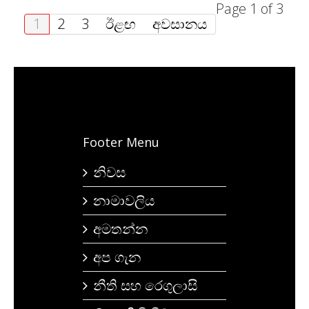
Page 1 of 3
1
2
3
ඊළඟ
අවසානය
Footer Menu
නිවස
නාමාවලිය
අමතන්න
අප ගැන
නීති සහ රෙගුලාසි