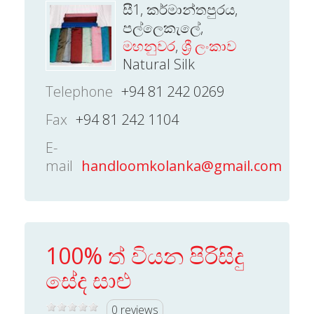
සී1, කර්මාන්තපුරය,
පල්ලෙකැලේ,
මහනුවර
,
ශ්‍රී ලංකාව
Natural Silk
Telephone
+94 81 242 0269
Fax
+94 81 242 1104
E-
mail
handloomkolanka@gmail.com
100% ත් වියන පිරිසිදු
සේද සාළු
0 reviews