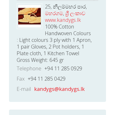
25, නීලම්මහර පාර,
මහරගම
,
ශ්‍රී ලංකාව
www.kandygs.lk
100% Cotton
Handwoven Colours
: Light colours 3 ply with 1 Apron,
1 pair Gloves, 2 Pot holders, 1
Plate cloth, 1 Kitchen Towel
Gross Weight: 645 gr
Telephone
+94 11 285 0929
Fax
+94 11 285 0429
E-mail
kandygs@kandygs.lk