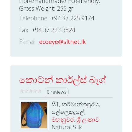
Fibre/Handmade/ Eco-friendly.
Gross Weight: 255 gr
Telephone
+94 37 225 9174
Fax
+94 37 223 3824
E-mail
ecoeye@sltnet.lk
කොට්න් කාර්ල්ස් බෑග්
0 reviews
සී1, කර්මාන්තපුරය,
පල්ලෙකැලේ,
මහනුවර
,
ශ්‍රී ලංකාව
Natural Silk