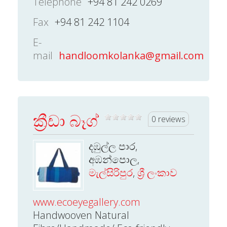
Telephone
+94 81 242 0269
Fax
+94 81 242 1104
E-
mail
handloomkolanka@gmail.com
ක්‍රීඩා බෑග්
0 reviews
දඹුල්ල පාර,
අඹන්පොල,
මැල්සිරිපුර
,
ශ්‍රී ලංකාව
www.ecoeyegallery.com
Handwooven Natural