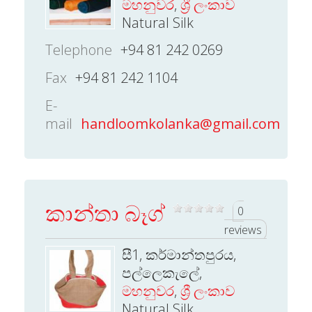
මහනුවර
,
ශ්‍රී ලංකාව
Natural Silk
Telephone
+94 81 242 0269
Fax
+94 81 242 1104
E-
mail
handloomkolanka@gmail.com
කාන්තා බෑග්
0
reviews
සී1, කර්මාන්තපුරය,
පල්ලෙකැලේ,
මහනුවර
,
ශ්‍රී ලංකාව
Natural Silk