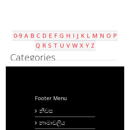
0-9
A
B
C
D
E
F
G
H
I
J
K
L
M
N
O
P
Q
R
S
T
U
V
W
X
Y
Z
Categories
Footer Menu
නිවස
නාමාවලිය