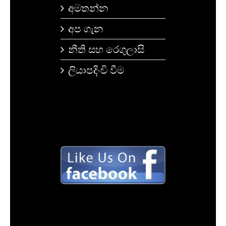
අමතන්න
අප ගැන
නීති සහ රෙගුලාසි
ලියාපදිංචි වීම