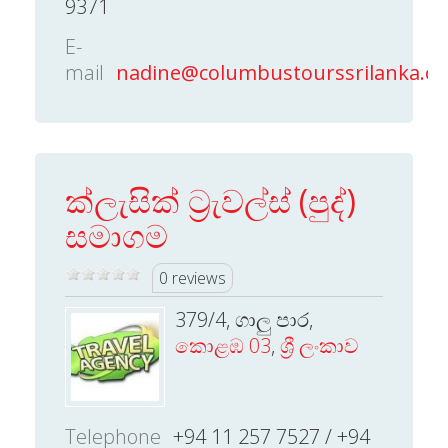
9371
E-
mail
nadine@columbustourssrilanka.c
ක්ලැසික් ට්‍රැවල්ස් (පුද්)
සමාගම
0 reviews
379/4, ගාලු පාර,
කොළඹ 03
,
ශ්‍රී ලංකාව
Telephone
+94 11 257 7527 / +94