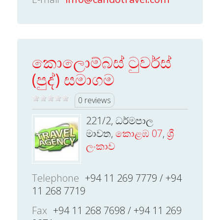
කොලොම්බස් ටුවර්ස්
(පුද්) සමාගම
0 reviews
221/2, ධර්මපාල
මාවත,
කොළඹ 07
,
ශ්‍රී
ලංකාව
Telephone
+94 11 269 7779 / +94
11 268 7719
Fax
+94 11 268 7698 / +94 11 269