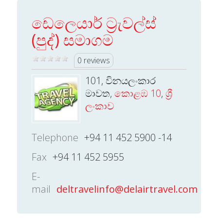
ඩෙලෙයාර් ට්‍රැවල්ස්
(පුද්) සමාගම
0 reviews
101, විනයලංකාර
මාවත,
කොළඹ 10
,
ශ්‍රී
ලංකාව
Telephone
+94 11 452 5900 -14
Fax
+94 11 452 5955
E-
mail
deltravelinfo@delairtravel.com