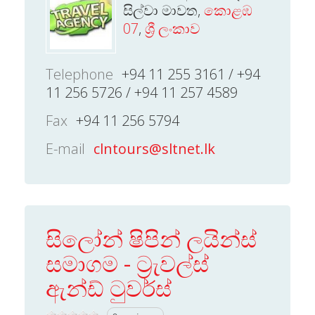
සිල්වා මාවත,
කොළඹ
07
,
ශ්‍රී ලංකාව
Telephone
+94 11 255 3161 / +94
11 256 5726 / +94 11 257 4589
Fax
+94 11 256 5794
E-mail
clntours@sltnet.lk
සිලෝන් ෂිපින් ලයින්ස්
සමාගම - ට්‍රැවල්ස්
ඇන්ඩ් ටුවර්ස්