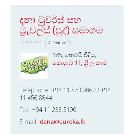
දනා ටුවර්ස් සහ
ට්‍රැවල්ස් (පුද්) සමාගම
0 reviews
185, හෙට්ටි වීදිය,
කොළඹ 11
,
ශ්‍රී ලංකාව
Telephone
+94 11 573 0860 / +94
11 456 8844
Fax
+94 11 233 5100
E-mail
dana@eureka.lk