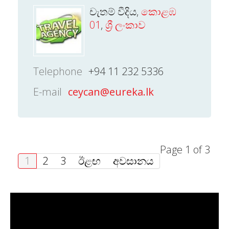
චැතම් වීදිය,
කොළඹ
01
,
ශ්‍රී ලංකාව
Telephone
+94 11 232 5336
E-mail
ceycan@eureka.lk
Page 1 of 3
1
2
3
ඊළඟ
අවසානය