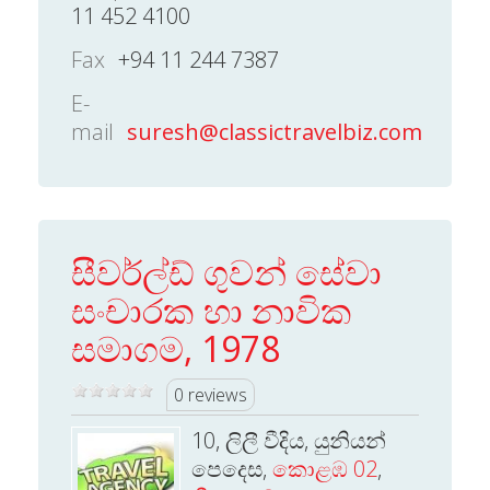
11 452 4100
Fax
+94 11 244 7387
E-
mail
suresh@classictravelbiz.com
සීවර්ල්ඩ් ගුවන් සේවා
සංචාරක හා නාවික
සමාගම, 1978
0 reviews
10, ලිලී වීදිය, යුනියන්
පෙදෙස,
කොළඹ 02
,