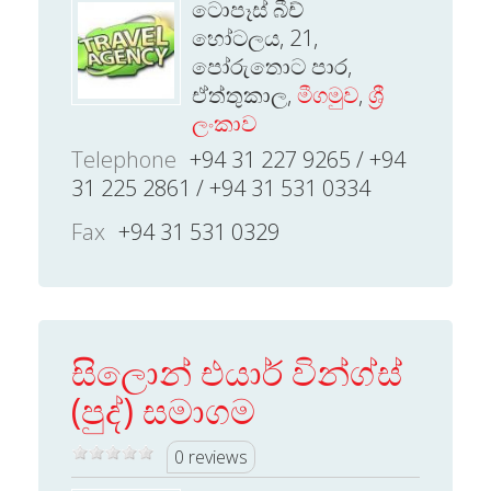
ටොපෑස් බීච්
හෝටලය, 21,
පෝරුතොට පාර,
ඒත්තුකාල,
මීගමුව
,
ශ්‍රී
ලංකාව
Telephone
+94 31 227 9265 / +94
31 225 2861 / +94 31 531 0334
Fax
+94 31 531 0329
සිලොන් එයාර් වින්ග්ස්
(පුද්) සමාගම
0 reviews