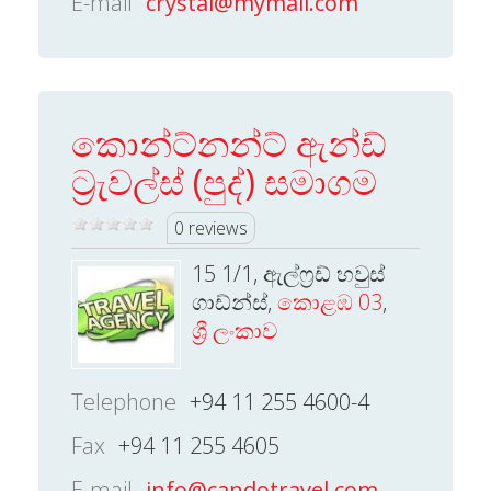
E-mail
crystal@mymail.com
කොන්ට්නන්ට් ඇන්ඩ්
ට්‍රැවල්ස් (පුද්) සමාගම
0 reviews
15 1/1, ඇල්ෆ්‍රඩ් හවුස්
ගාඩ්න්ස්,
කොළඹ 03
,
ශ්‍රී ලංකාව
Telephone
+94 11 255 4600-4
Fax
+94 11 255 4605
E-mail
info@candotravel.com