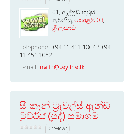
01, ඇල්ෆ්‍රඩ් හවුස්
ඇවනියු,
කොළඹ 03
,
ශ්‍රී ලංකාව
Telephone
+94 11 451 1064 / +94
11 451 1052
E-mail
nalin@ceyline.lk
සී-කැන් ට්‍රැවල්ස් ඇන්ඩ්
ටුවර්ස් (පුද්) සමාගම
0 reviews