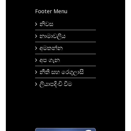
Footer Menu
නිවස
නාමාවලිය
අමතන්න
අප ගැන
නීති සහ රෙගුලාසි
ලියාපදිංචි වීම