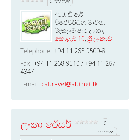
0 reviews
450, ඩී ආර්
විජේවර්ධන මාවත,
මැකලම් පාර ලංකා,
කොළඹ 10
,
ශ්‍රී ලංකාව
Telephone
+94 11 268 9500-8
Fax
+94 11 268 9510 / +94 11 267
4347
E-mail
csltravel@slttnet.lk
ලංකා රේසර්
0
reviews