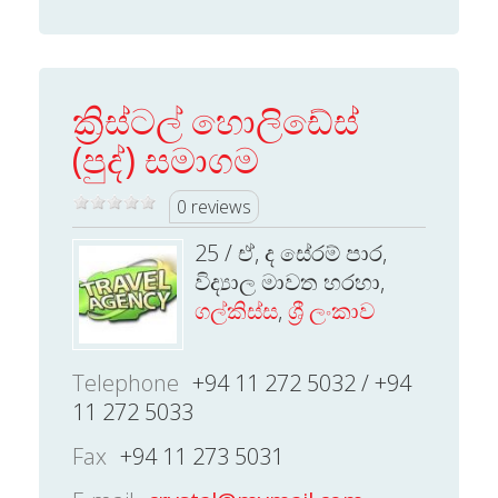
ක්‍රිස්ටල් හොලිඩේස්
(පුද්) සමාගම
0 reviews
25 / ඒ, ද සේරම් පාර,
විද්‍යාල මාවත හරහා,
ගල්කිස්ස
,
ශ්‍රී ලංකාව
Telephone
+94 11 272 5032 / +94
11 272 5033
Fax
+94 11 273 5031