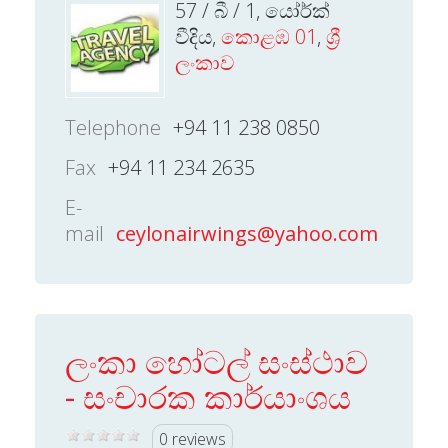
57 / බී / 1, යෝර්ක්
වීදිය,
කොළඹ 01
,
ශ්‍රී
ලංකාව
Telephone
+94 11 238 0850
Fax
+94 11 234 2635
E-
mail
ceylonairwings@yahoo.com
ලංකා හෝටල් සංස්ථාව
- සංචාරක කාර්යාංශය
0 reviews