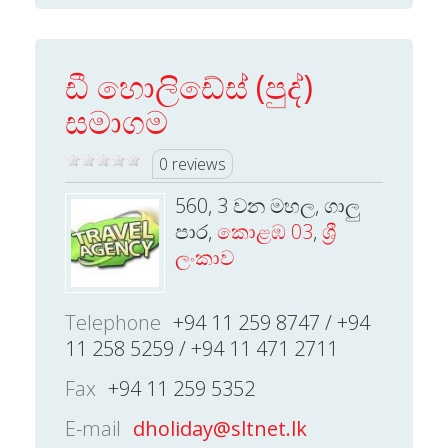
ඩී හොලිඩේස් (පුද්)
සමාගම
0 reviews
560, 3 වන මහල, ගාලු
පාර,
කොළඹ 03
,
ශ්‍රී
ලංකාව
Telephone
+94 11 259 8747 / +94
11 258 5259 / +94 11 471 2711
Fax
+94 11 259 5352
E-mail
dholiday@sltnet.lk