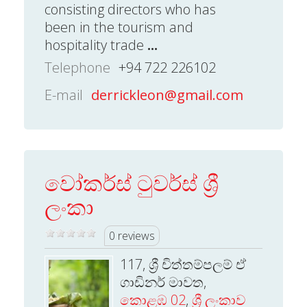
consisting directors who has
been in the tourism and
hospitality trade
...
Telephone
+94 722 226102
E-mail
derrickleon@gmail.com
වෝකර්ස් ටුවර්ස් ශ්‍රී
ලංකා
0 reviews
117, ශ්‍රී චිත්තම්පලම් ඒ
ගාඩිනර් මාවත,
කොළඹ 02
,
ශ්‍රී ලංකාව