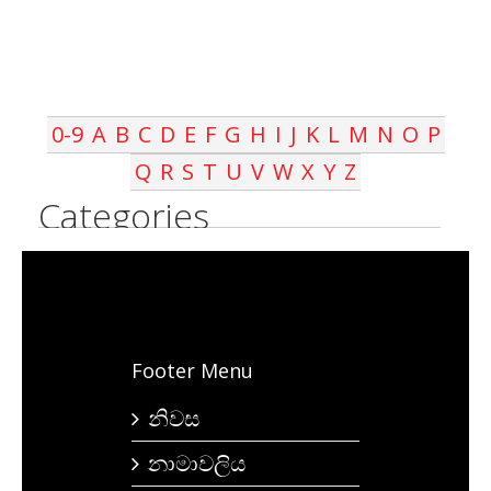
0-9
A
B
C
D
E
F
G
H
I
J
K
L
M
N
O
P
Q
R
S
T
U
V
W
X
Y
Z
Categories
Footer Menu
නිවස
නාමාවලිය