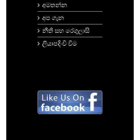
අමතන්න
අප ගැන
නීති සහ රෙගුලාසි
ලියාපදිංචි වීම