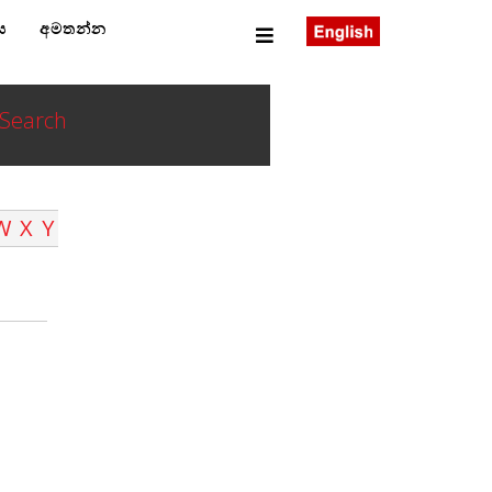
ය
අමතන්න
Search
W
X
Y