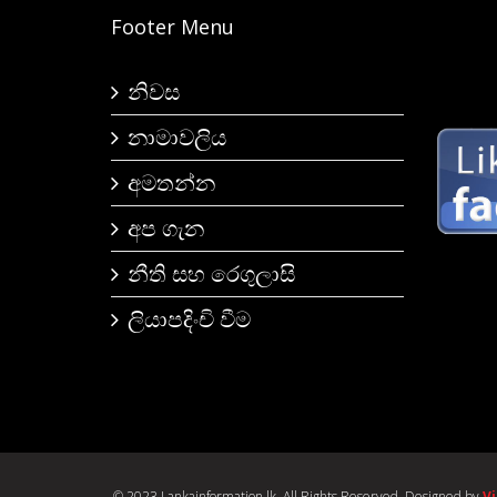
Footer Menu
නිවස
නාමාවලිය
අමතන්න
අප ගැන
නීති සහ රෙගුලාසි
ලියාපදිංචි වීම
© 2023 Lankainformation.lk. All Rights Reserved. Designed by
V