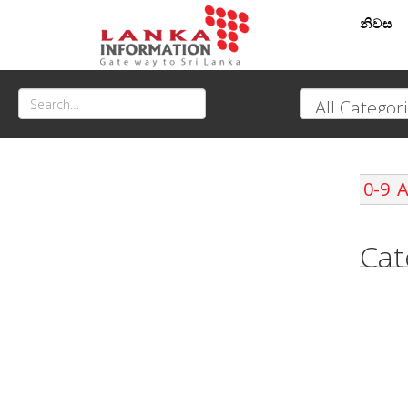
නිවස
0-9
Cat