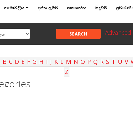
නාමාවලිය
දත්ත දැමීම
සොයන්න
සිදුවීම්
ප්‍රචාරණ
Advanced 
SEARCH
A
B
C
D
E
F
G
H
I
J
K
L
M
N
O
P
Q
R
S
T
U
V
Z
egories