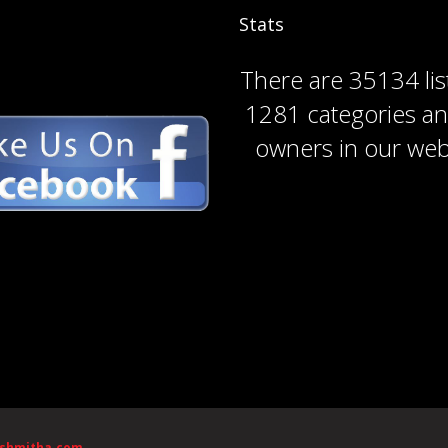
Stats
There are
35134 lis
1281 categories
a
owners
in our web
ishmitha.com