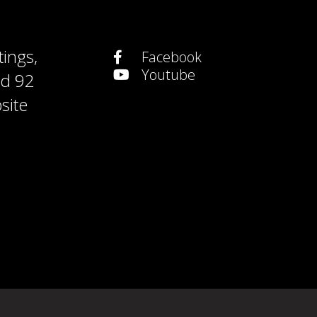
tings
,
Facebook
Youtube
nd
92
site