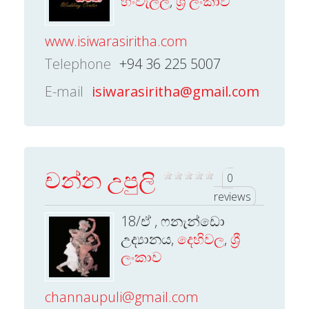
හංවැල්ල
,
ශ්‍රී ලංකාව
www.isiwarasiritha.com
Telephone
+94 36 225 5007
E-mail
isiwarasiritha@gmail.com
චන්න උපුලි
0
reviews
18/ඒ , ෆනැන්ඩො
උද්‍යානය,
දෙහිවල
,
ශ්‍රී
ලංකාව
channaupuli@gmail.com