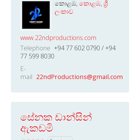
කොළඹ,
කොළඹ
,
ශ්‍රී
ලංකාව
www.22ndproductions.com
Telephone
+94 77 602 0790 / +94
77 599 8030
E-
mail
22ndProductions@gmail.com
සේනක ඩාන්සින්
ඇකඩමි