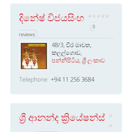
දිනේෂ් විජයසිංහ
0
reviews
48/3, වීර මාවත,
කලල්ගොඩ,
පන්නිපිටිය
,
ශ්‍රී ලංකාව
Telephone
+94 11 256 3684
ශ්‍රී ආනන්ද ක්‍රියේෂන්ස්