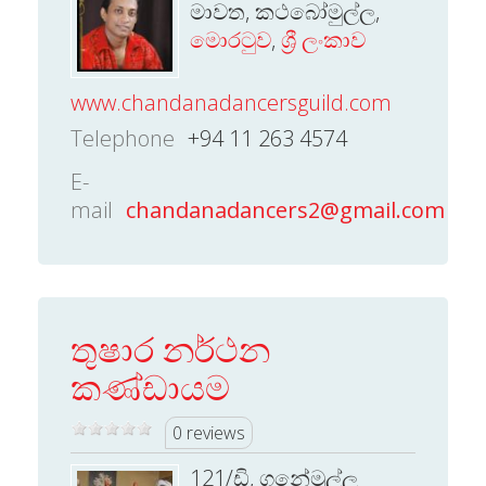
මාවත, කථබෝමුල්ල,
මොරටුව
,
ශ්‍රී ලංකාව
www.chandanadancersguild.com
Telephone
+94 11 263 4574
E-
mail
chandanadancers2@gmail.com
තුෂාර නර්ථන
කණ්ඩායම
0 reviews
121/ඩි, ගනේමුල්ල