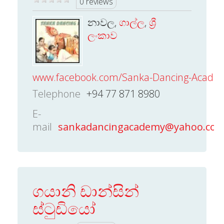
0 reviews
නාවල,
ගාල්ල
,
ශ්‍රී
ලංකාව
www.facebook.com/Sanka-Dancing-Academ
Telephone
+94 77 871 8980
E-
mail
sankadancingacademy@yahoo.co
ගයානි ඩාන්සින්
ස්ටුඩියෝ