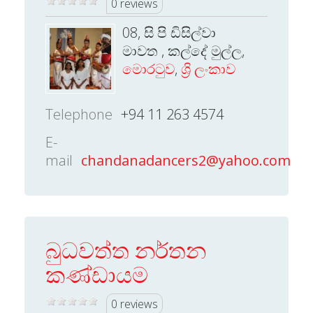
0 reviews
08, සි පි ඩිසිල්වා
මාවත , කල්දේ මුල්ල,
මොරටුව
,
ශ්‍රි ලංකාව
Telephone
+94 11 263 4574
E-
mail
chandanadancers2@yahoo.com
බුධවත්ත නර්තන
කණ්ඩායම
0 reviews