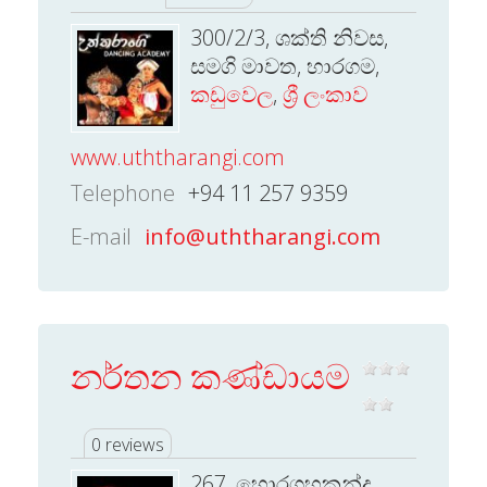
300/2/3, ශක්ති නිවස,
සමගි මාවත, හාරගම,
කඩුවෙල
,
ශ්‍රී ලංකාව
www.uththarangi.com
Telephone
+94 11 257 9359
E-mail
info@uththarangi.com
නර්තන කණ්ඩායම
0 reviews
267, හොරගහකන්ද