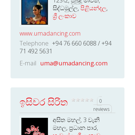
123\2, පුබුදු මාවත,
සිද්ධමුල්ල,
පිළියන්දල
,
ශ්‍රී ලංකාව
www.umadancing.com
Telephone
+94 76 660 6088 / +94
71 492 5631
E-mail
uma@umadancing.com
ඉසිවර සිරිත
0
reviews
අසිත මහල්, 3 වැනි
මහල, ප්‍රධාන පාර,