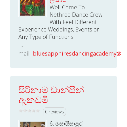
Well Come To
Nethroo Dance Crew
With Feel Different
Experience Weddings, Events or
Any Type of Functions
E-
mail
bluesapphiresdancingacademy@g
සිරිනාම ඩාන්සින්
ඇකඩමි
0 reviews
6, සොයිසාපුර,