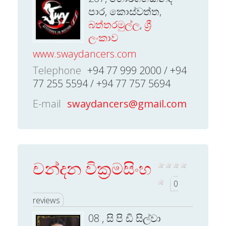
පාර, කොස්වත්ත,
බත්තරමුල්ල
,
ශ්‍රී
ලංකාව
www.swaydancers.com
Telephone
+94 77 999 2000 / +94
77 255 5594 / +94 77 757 5694
E-mail
swaydancers@gmail.com
චන්දන වික්‍රමසිංහ
0
reviews
08 , සි පි ඩි සිල්වා