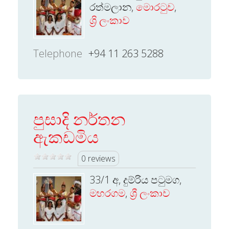
රත්මලාන,
මොරටුව
,
ශ්‍රි ලංකාව
Telephone
+94 11 263 5288
පුසාදි නර්තන
ඇකඩමිය
0 reviews
33/1 අ, දුම්රිය පටුමග,
මහරගම
,
ශ්‍රී ලංකාව