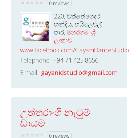
0 reviews
220, වත්තේගෙදර
හන්දිය, හයිලෙවල්
පාර,
මහරගම
,
ශ්‍රී
ලංකාව
www.facebook.com/GayaniDanceStudio
Telephone
+94 71 425 8656
E-mail
gayanidstudio@gmail.com
උත්තරාංගි නැටුම්
ඩායම
0 reviews