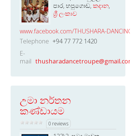
පාර, හපුගොඩ,
කදාන
,
ශ්‍රී ලංකාව
www.facebook.com/THUSHARA-DANCING-
Telephone
+94 77 772 1420
E-
mail
thusharadancetroupe@gmail.com
උමා නර්තන
කණ්ඩායම
0 reviews