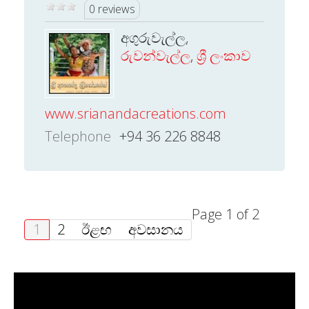
0 reviews
අගුරුවැල්ල,
රුවන්වැල්ල
,
ශ්‍රී ලංකාව
www.srianandacreations.com
Telephone
+94 36 226 8848
Page 1 of 2
1
2
ඊළඟ
අවසානය