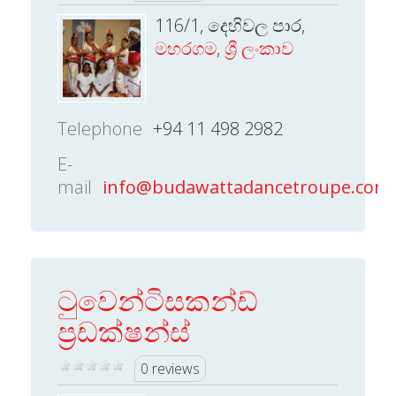
116/1, දෙහිවල පාර,
මහරගම
,
ශ්‍රී ලංකාව
Telephone
+94 11 498 2982
E-
mail
info@budawattadancetroupe.com
ටුවෙන්ටිසකන්ඩ්
ප්‍රඩක්ෂන්ස්
0 reviews