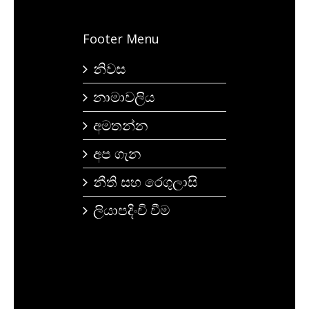
Footer Menu
නිවස
නාමාවලිය
අමතන්න
අප ගැන
නීති සහ රෙගුලාසි
ලියාපදිංචි වීම