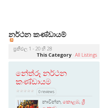
නර්ථන කණ්ඩායම්
ප්‍රතිඵල 1 - 20 හි 28
This Category
·
All Listings
නේත්රූ නර්ථන
කණ්ඩායම
0 reviews
නාවින්න,
කොළඹ
,
ශ්‍රී
ලංකාව