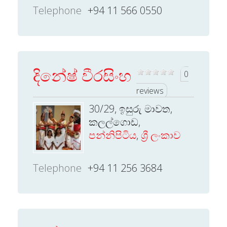
Telephone
+94 11 566 0550
දිනේෂ් වීරසිංහ
0
reviews
30/29, ඉසුරු මාවත,
කලල්ගොඩ,
පන්නිපිටිය
,
ශ්‍රී ලංකාව
Telephone
+94 11 256 3684