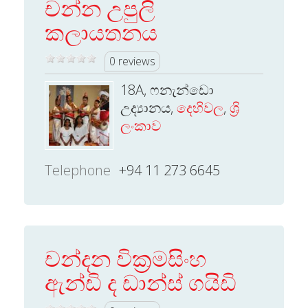
චන්න උපුලි
කලායතනය
0 reviews
18A, ෆනැන්ඩො
උද්‍යානය,
දෙහිවල
,
ශ්‍රි
ලංකාව
Telephone
+94 11 273 6645
චන්දන වික්‍රමසිංහ
ඇන්ඩි ද ඩාන්ස් ගයිඩි