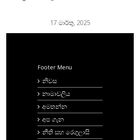
17 මාර්තු, 2025
Footer Menu
නිවස
නාමාවලිය
අමතන්න
අප ගැන
නීති සහ රෙගුලාසි