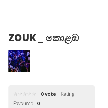
ZOUK _ කොළඹ
0 vote
Rating
Favoured:
0