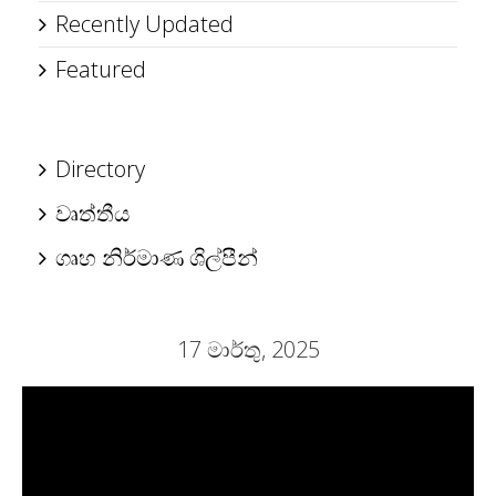
Recently Updated
Featured
Directory
වෘත්තීය
ගෘහ නිර්මාණ ශිල්පීන්
17 මාර්තු, 2025