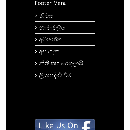
Footer Menu
නිවස
නාමාවලිය
අමතන්න
අප ගැන
නීති සහ රෙගුලාසි
ලියාපදිංචි වීම