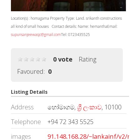
Location(s) : homagama Property Type: Land. srikanth constructions
all kind of small houses Contact details: Name: hemanthaEmail:
supunsanjeewasjc@gmail.com
Tel: 0723435525
0 vote
Rating
Favoured:
0
Listing Details
Address
හෝමාගම,
ශ්‍රී ලංකාව
, 10100
Telephone
+94 72 343 5525
images
91.148.168.28/~lankainf/v2/med