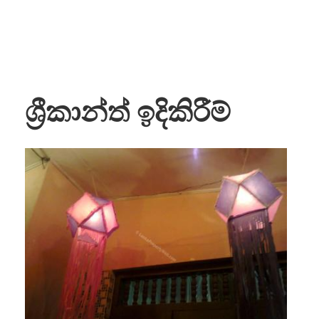
ශ්‍රීකාන්ත් ඉදිකිරීම්