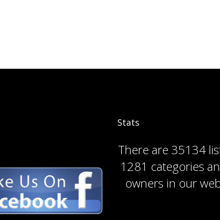
Stats
There are
35134 lis
1281 categories
a
owners
in our web