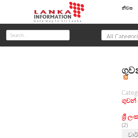
නිවස
ගුව
Categ
ගුවන්
ශ්‍රී 
(2)
වාර