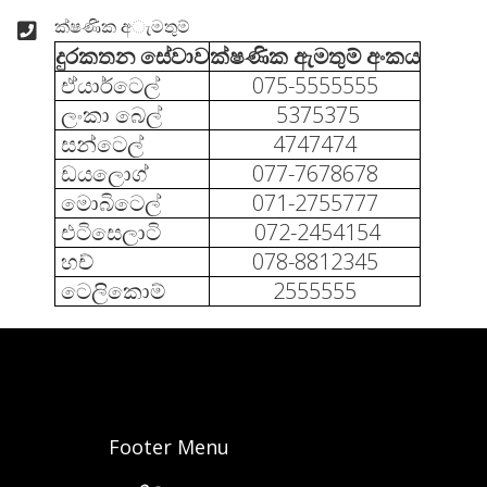
ක්ෂණික අැමතුම්
දුරකතන සේවාව
ක්ෂණික ඇමතුම් අංකය
ඒයාර්ටෙල්
075-5555555
ලංකා බෙල්
5375375
සන්ටෙල්
4747474
ඩයලොග්
077-7678678
මොබිටෙල්
071-2755777
එටිසෙලාටි
072-2454154
හච්
078-8812345
ටෙලිකොම්
2555555
Footer Menu