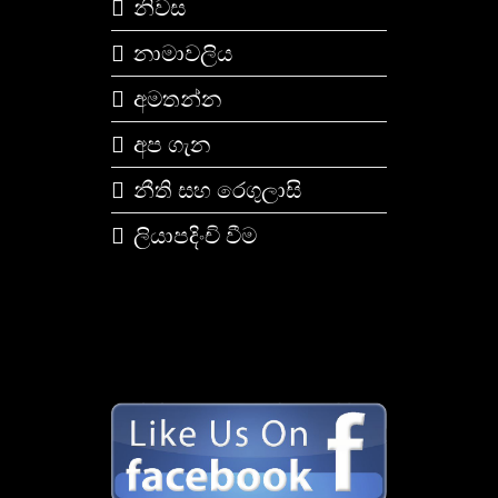
නිවස
නාමාවලිය
අමතන්න
අප ගැන
නීති සහ රෙගුලාසි
ලියාපදිංචි වීම