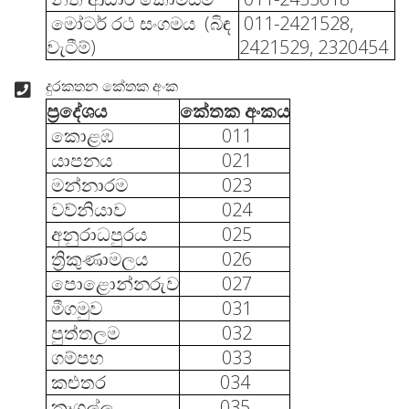
මෝටර් රථ සංගමය (බිඳ
011-2421528,
වැටීම්)
2421529, 2320454
දුරකතන කේතක අංක
ප්‍රදේශය
කේතක අංකය
කොළඹ
011
යාපනය
021
මන්නාරම
023
වව්නියාව
024
අනුරාධපුරය
025
ත්‍රිකුණාමලය
026
පොළොන්නරුව
027
මීගමුව
031
පුත්තලම
032
ගම්පහ
033
කළුතර
034
කෑගල්ල
035