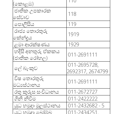
110
(කොළඹ)
ජාතික උපකාරක
118
සේවාව
පොලීසිය
119
රාජ්‍ය තොරතුරු
1919
කේන්ද්‍රය
ළමා ආරක්ෂණය
1929
හදිසි අනතුරු ඒකකය
011-2691111
(ජාතික රෝහල)
011-2695728,
ලේ බැංකුව
2692317, 2674799
විෂ තොරතුරු
011-2691111
මධ්‍යස්ථානය
රතු කුරුස සංවිධානය
011-2672727
ගිනි නිවීම
011-2422222
යුධ හමුදා මූලස්ථානය
011-2432682 - 5
යුධ හමුදා බෝම්බ
011-2434251,