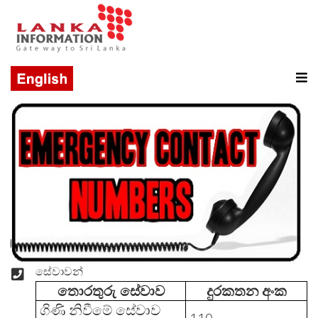
සේවාවන්
තොරතුරු සේවාව
දුරකතන අංක
ගිණි නිවීමේ සේවාව