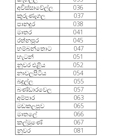
අවිස්සාවේල්ල
036
කුරුණෑගල
037
පානදුර
038
මාතර
041
රත්නපුර
045
හම්බන්තොට
047
හැටන්
051
නුවර එළිය
052
නාවලපිටිය
054
බදුල්ල
055
බණ්ඩාරවෙල
057
අම්පාර
063
මඩකලපුව
065
මාතලේ
066
කල්මුණේ
067
නුවර
081