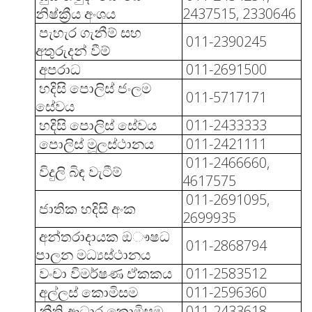
නිෂ්ක්‍රීය අංශය
2437515, 2330646
පැහැර ගැනීම් සහ
011-2390245
අතුරුදන් වීම්
අපරාධ
011-2691500
හදිසි පොලිස් ජංලම
011-5717171
සේවය
හදිසි පොලිස් සේවය
011-2433333
පොලිස් මූලස්ථානය
011-2421111
011-2466660,
විදුලි බිඳ වැටීම්
4617575
011-2691095,
ජාතික හදිසි අංක
2699935
අන්තරාදායක ඔෟෂධ
011-2868794
පාලන මධ්‍යස්ථානය
වංචා විමර්ෂණ ඒකකය
011-2583512
අල්ලස් කොමිසම
011-2596360
නීති ආධාර කොමිසම
011-2433618