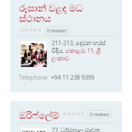
රුසාන් වළඳ මධ
ස්ථානය
0 reviews
211-213, දෙවන හරස්
වීදිය,
කොළඹ 11
,
ශ්‍රී
ලංකාව
Telephone
+94 11 238 9399
ඔරිෆ්ලේම්
0 reviews
77, ධර්මපාල මාවත,