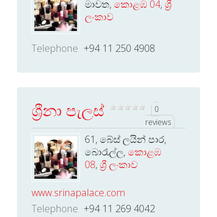
මාවත,
කොළඹ 04
,
ශ්‍රී
ලංකාව
Telephone
+94 11 250 4908
ශ්‍රීනා පැලස්
0
reviews
61, බේස් ලයින් පාර,
බොරැල්ල,
කොළඹ
08
,
ශ්‍රී ලංකාව
www.srinapalace.com
Telephone
+94 11 269 4042