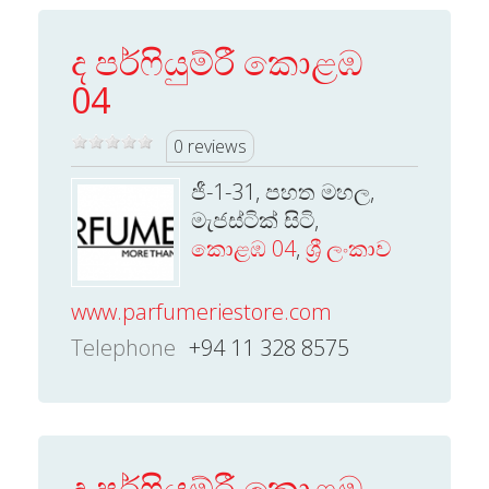
ද පර්ෆියුම්රී කොළඹ
04
0 reviews
ජී-1-31, පහත මහල,
මැජස්ටික් සිටි,
කොළඹ 04
,
ශ්‍රී ලංකාව
www.parfumeriestore.com
Telephone
+94 11 328 8575
ද පර්ෆියුම්රී කොළඹ