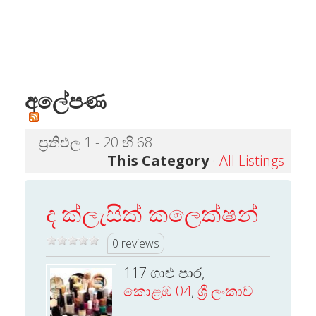
අලේපණ
ප්‍රතිඵල 1 - 20 හි 68
This Category
·
All Listings
ද ක්ලැසික් කලෙක්ෂන්
0 reviews
117 ගාළු පාර,
කොළඹ 04
,
ශ්‍රී ලංකාව