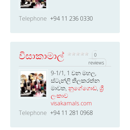
Telephone
+94 11 236 0330
විසාකාමාල්
0
reviews
9-1/1, 1 වන මහල,
ස්ටැන්ලි තිලකරත්න
මාවත,
නුගේගොඩ
,
ශ්‍රී
ලංකාව
visakamals.com
Telephone
+94 11 281 0968