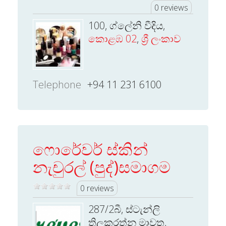
0 reviews
100, ග්ලේනි වීදිය,
කොළඹ 02
,
ශ්‍රී ලංකාව
Telephone
+94 11 231 6100
ෆොරේවර් ස්කින්
නැචුරල් (පුද්)සමාගම
0 reviews
287/2බී, ස්ටැන්ලි
තිලකරත්න මාවත,