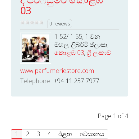
03
0 reviews
1-52/ 1-55, 1 වන
මහල, ලිබර්ටි ප්ලාසා,
කොළඹ 03
,
ශ්‍රී ලංකාව
www.parfumeriestore.com
Telephone
+94 11 257 7977
Page 1 of 4
1
2
3
4
ඊළඟ
අවසානය