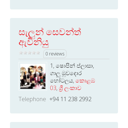
සැලුන් සෙවන්ත්
ඇවිනියු
0 reviews
1, ෂොපින් ප්ලාසා,
ගාලු මුවදොර
හෝටලය,
කොළඹ
03
,
ශ්‍රී ලංකාව
Telephone
+94 11 238 2992