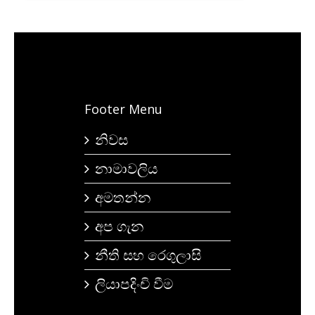
Footer Menu
නිවස
නාමාවලිය
අමතන්න
අප ගැන
නීති සහ රෙගුලාසි
ලියාපදිංචි වීම