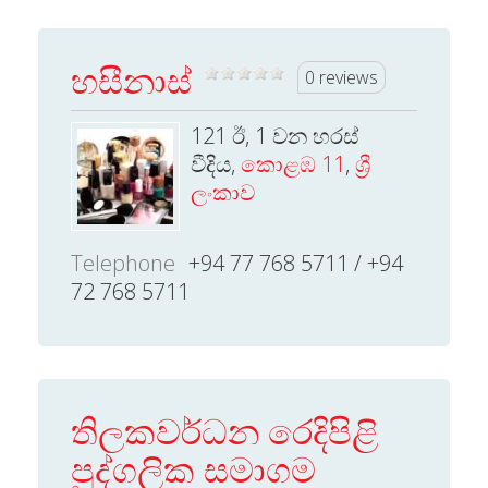
හසීනාස්
0 reviews
121 ඊ, 1 වන හරස්
වීදිය,
කොළඹ 11
,
ශ්‍රී
ලංකාව
Telephone
+94 77 768 5711 / +94
72 768 5711
තිලකවර්ධන රෙදිපිළි
පුද්ගලික සමාගම