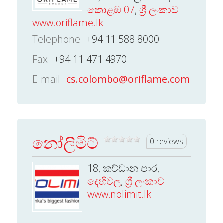
කොළඹ 07
,
ශ්‍රී ලංකාව
www.oriflame.lk
Telephone
+94 11 588 8000
Fax
+94 11 471 4970
E-mail
cs.colombo@oriflame.com
නෝලිමිට්
0 reviews
18, කව්ඩාන පාර,
දෙහිවල
,
ශ්‍රී ලංකාව
www.nolimit.lk