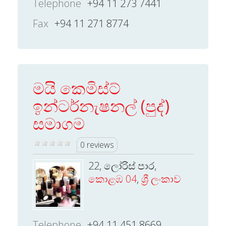
Telephone
+94 11 273 7441
Fax
+94 11 271 8774
මයි කෙමිස්ට්
ඉන්ටර්නැෂනල් (පුද්)
සමාගම
0 reviews
22, ලෝරිස් පාර,
කොළඹ 04
,
ශ්‍රී ලංකාව
Telephone
+94 11 451 8669