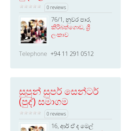
0 reviews
76/1, නුවර පාර,
කිරිබත්ගොඩ
,
ශ්‍රී
ලංකාව
Telephone
+94 11 291 0512
සුපුන් සුපර් සෙන්ටර්
(පුද්) සමාගම
0 reviews
16, ආර් ඒ ද මෙල්