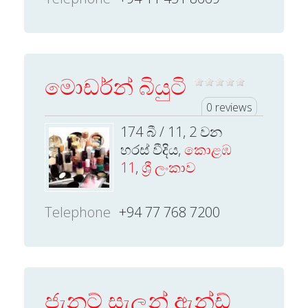
මොඩර්න් බියුටි
0 reviews
174 බී / 11, 2 වන
හරස් වීදිය,
කොළඹ
11
,
ශ්‍රී ලංකාව
Telephone
+94 77 768 7200
ජැනට් සැලුන් ඇන්ඩ්