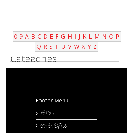
0-9
A
B
C
D
E
F
G
H
I
J
K
L
M
N
O
P
Q
R
S
T
U
V
W
X
Y
Z
Categories
Footer Menu
නිවස
නාමාවලිය