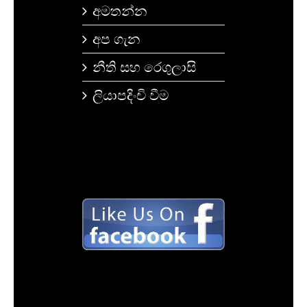
අමතන්න
අප ගැන
නීති සහ රෙගුලාසි
ලියාපදිංචි වීම