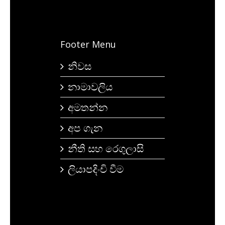
Footer Menu
නිවස
නාමාවලිය
අමතන්න
අප ගැන
නීති සහ රෙගුලාසි
ලියාපදිංචි වීම