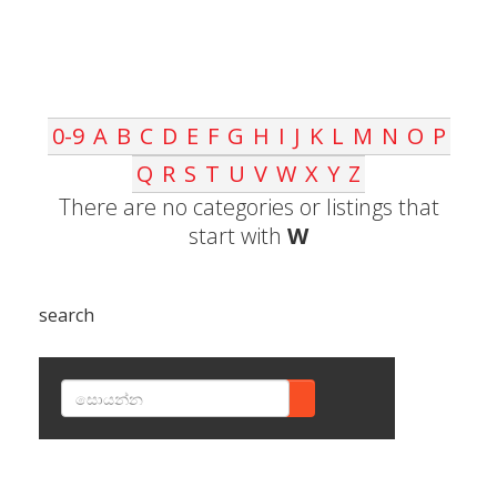
0-9
A
B
C
D
E
F
G
H
I
J
K
L
M
N
O
P
Q
R
S
T
U
V
W
X
Y
Z
There are no categories or listings that
start with
W
search
SEARCH