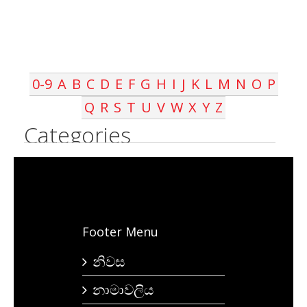
0-9
A
B
C
D
E
F
G
H
I
J
K
L
M
N
O
P
Q
R
S
T
U
V
W
X
Y
Z
Categories
Footer Menu
නිවස
නාමාවලිය