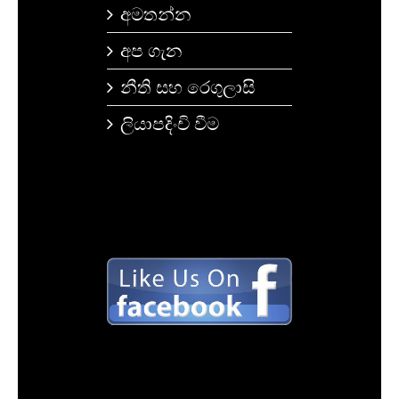
අමතන්න
අප ගැන
නීති සහ රෙගුලාසි
ලියාපදිංචි වීම