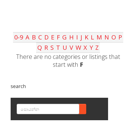
0-9
A
B
C
D
E
F
G
H
I
J
K
L
M
N
O
P
Q
R
S
T
U
V
W
X
Y
Z
There are no categories or listings that
start with
F
search
SEARCH