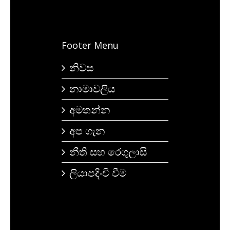
Footer Menu
නිවස
නාමාවලිය
අමතන්න
අප ගැන
නීති සහ රෙගුලාසි
ලියාපදිංචි වීම