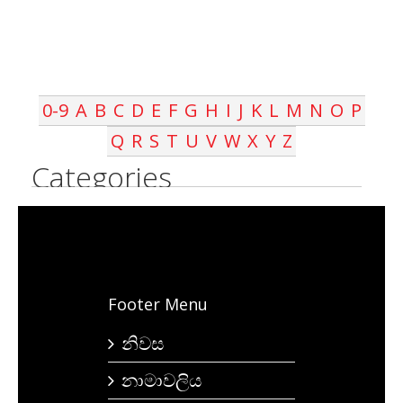
0-9
A
B
C
D
E
F
G
H
I
J
K
L
M
N
O
P
Q
R
S
T
U
V
W
X
Y
Z
Categories
Footer Menu
නිවස
නාමාවලිය