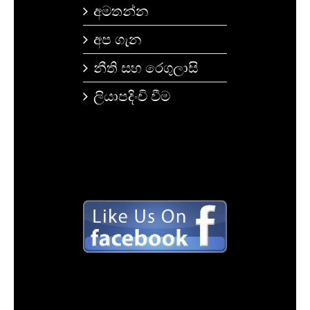
අමතන්න
අප ගැන
නීති සහ රෙගුලාසි
ලියාපදිංචි වීම