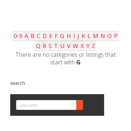
0-9
A
B
C
D
E
F
G
H
I
J
K
L
M
N
O
P
Q
R
S
T
U
V
W
X
Y
Z
There are no categories or listings that
start with
G
search
SEARCH