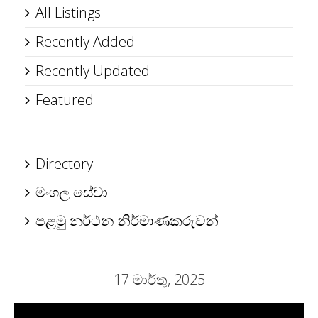
All Listings
Recently Added
Recently Updated
Featured
Directory
මංගල සේවා
පළමු නර්ථන නිර්මාණකරුවන්
17 මාර්තු, 2025