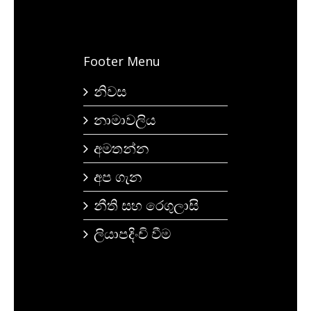
Footer Menu
නිවස
නාමාවලිය
අමතන්න
අප ගැන
නීති සහ රෙගුලාසි
ලියාපදිංචි වීම