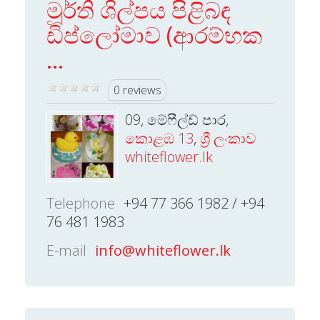
මූර්ති ශිල්පය පිළිබඳ
ඩිප්ලෝමාව (ආරම්භක
...
0 reviews
09, මේෆීල්ඩ් පාර,
කොළඹ 13
,
ශ්‍රී ලංකාව
whiteflower.lk
Telephone
+94 77 366 1982 / +94
76 481 1983
E-mail
info@whiteflower.lk