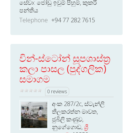
සේවා: ජෝඩු ඉවුම් පිහුම්, කුකරි
පන්තිය
Telephone
+94 77 282 7615
වින්-ස්ටෝන් සූපශාස්ත්‍ර
කලා පාසල (පුද්ගලික)
සමාගම
0 reviews
අංක 287/2c, ස්ටැන්ලි
තිලකරත්න මාවත,
ජුබිලි කණුව,
නුගේගොඩ,
ශ්‍රී