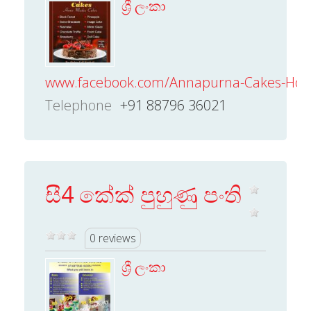
ශ්‍රී ලංකා
www.facebook.com/Annapurna-Cakes-Ho
Telephone
+91 88796 36021
සී4 කේක් පුහුණු පංති
0 reviews
ශ්‍රී ලංකා