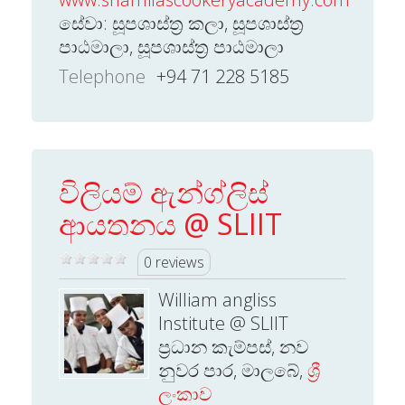
සේවා: සූපශාස්ත්‍ර කලා, සූපශාස්ත්‍ර
පාඨමාලා, සූපශාස්ත්‍ර පාඨමාලා
Telephone
+94 71 228 5185
විලියම් ඇන්ග්ලිස්
ආයතනය @ SLIIT
0 reviews
William angliss
Institute @ SLIIT
ප්‍රධාන කැම්පස්, නව
නුවර පාර, මාලබේ,
ශ්‍රී
ලංකාව