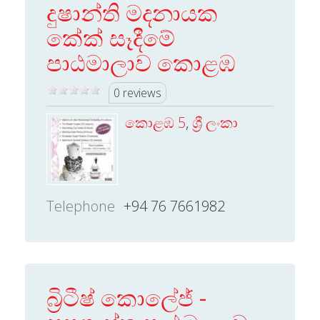
දුෂාන්ති මදනායක
කේක් සෑදීමේ
පාඨමාලාව කොළඹ
0 reviews
කොළඹ 5
,
ශ්‍රී ලංකා
Telephone
+94 76 7661982
බ්‍රිටීෂ් කොලේජ් -