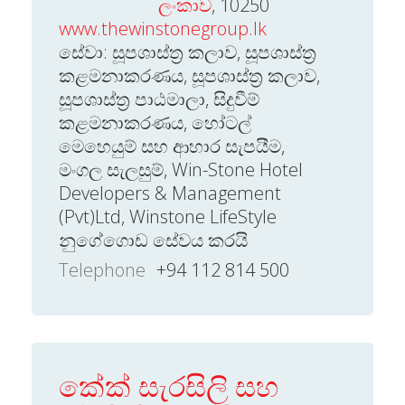
ලංකාව
, 10250
www.thewinstonegroup.lk
සේවා: සූපශාස්ත්‍ර කලාව, සූපශාස්ත්‍ර
කළමනාකරණය, සූපශාස්ත්‍ර කලාව,
සූපශාස්ත්‍ර පාඨමාලා, සිදුවීම්
කළමනාකරණය, හෝටල්
මෙහෙයුම් සහ ආහාර සැපයීම,
මංගල සැලසුම්, Win-Stone Hotel
Developers & Management
(Pvt)Ltd, Winstone LifeStyle
නුගේගොඩ සේවය කරයි
Telephone
+94 112 814 500
කේක් සැරසිලි සහ