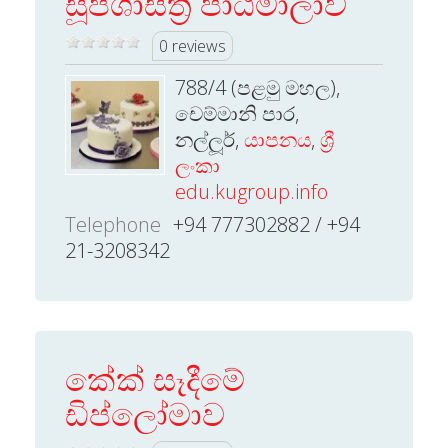
සූපශාස්ත්‍ර පාඨමාලාව
0 reviews
788/4 (පළමු මහල),
චෙම්මානි පාර,
නල්ලූර්,
යාපනය
,
ශ්‍රී
ලංකා
edu.kugroup.info
Telephone
+94 777302882 / +94
21-3208342
කේක් සෑදීමේ
ඩිප්ලෝමාව