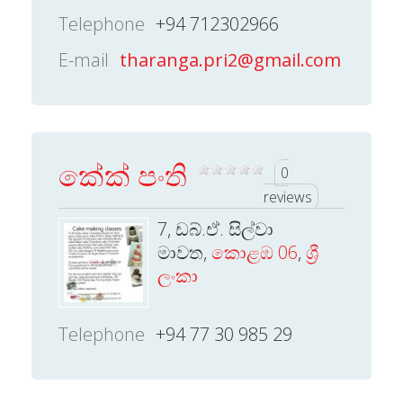
Telephone
+94 712302966
E-mail
tharanga.pri2@gmail.com
කේක් පංති
0
reviews
7, ඩබ්.ඒ. සිල්වා
මාවත,
කොළඹ 06
,
ශ්‍රී
ලංකා
Telephone
+94 77 30 985 29