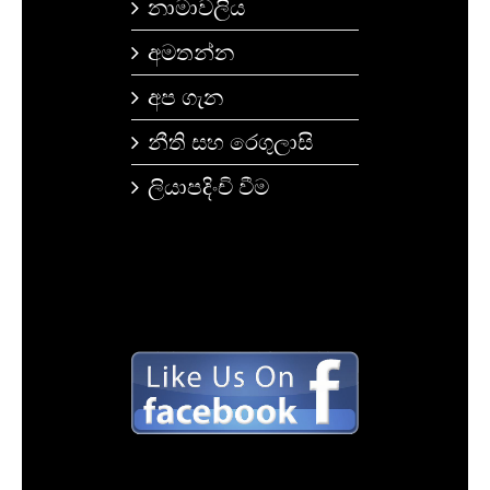
නාමාවලිය
අමතන්න
අප ගැන
නීති සහ රෙගුලාසි
ලියාපදිංචි වීම