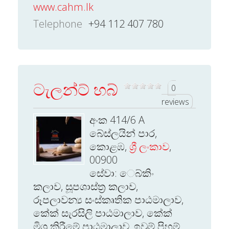
www.cahm.lk
Telephone
+94 112 407 780
ටැලන්ට් හබ්
0
reviews
අංක 414/6 A
බේස්ලයින් පාර,
කොළඹ,
ශ්‍රී ලංකාව
,
00900
සේවා: ෙබ්කිං
කලාව, සූපශාස්ත්‍ර කලාව,
රූපලාවන්‍ය සංස්කෘතික පාඨමාලාව,
කේක් සැරසිලි පාඨමාලාව, කේක්
මිශ්‍ර කිරීමේ පාඨමාලාව, ඉවුම් පිහුම්