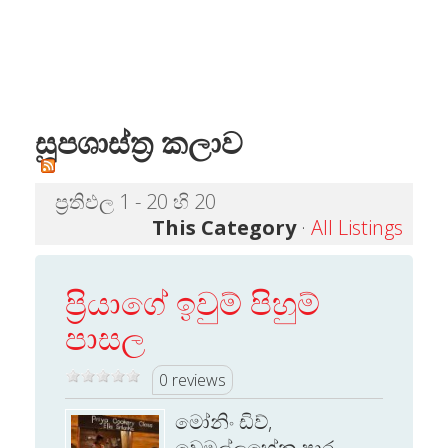
සූපශාස්ත්‍ර කලාව
ප්‍රතිඵල 1 - 20 හි 20
This Category
·
All Listings
ප්‍රියාගේ ඉවුම් පිහුම්
පාසල
0 reviews
මෝනිං ඩිව්,
වෙමුල්ලහේන පාර,