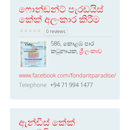
ෆොන්ඩන්ට් පැරඩයිස්
කේක් අලංකාර කිරීම
0 reviews
586, කොළඹ පාර
කටුනායක,
ශ්‍රී ලංකාව
www.facebook.com/fondantparadise/
Telephone
+94 71 994 1477
ඇන්ඩීස් කේක්