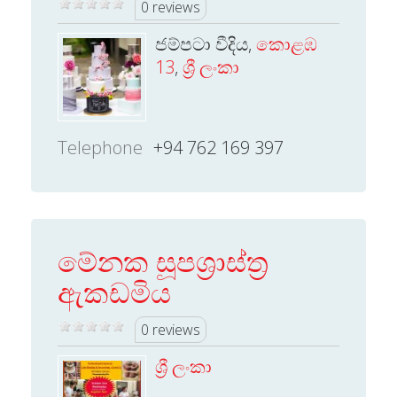
0 reviews
ජම්පටා වීදිය,
කොළඹ
13
,
ශ්‍රී ලංකා
Telephone
+94 762 169 397
මේනක සූපශ්‍රාස්ත්‍ර
ඇකඩමිය
0 reviews
ශ්‍රී ලංකා