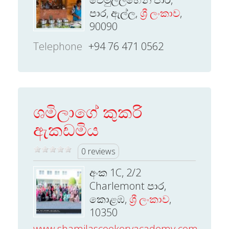
පාර, ඇල්ල,
ශ්‍රී ලංකාව
,
90090
Telephone
+94 76 471 0562
ශමිලාගේ කුකරි
ඇකඩමිය
0 reviews
අංක 1C, 2/2
Charlemont පාර,
කොළඹ,
ශ්‍රී ලංකාව
,
10350
www.shamilascookeryacademy.com