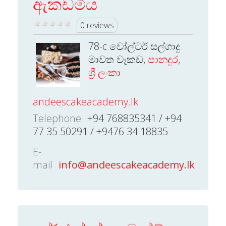
ඇකඩමිය
0 reviews
78-c වෝල්ටර් සල්ගාදු
මාවත වෑකඩ,
පානදුර
,
ශ්‍රී ලංකා
andeescakeacademy.lk
Telephone
+94 768835341 / +94
77 35 50291 / +9476 34 18835
E-
mail
info@andeescakeacademy.lk