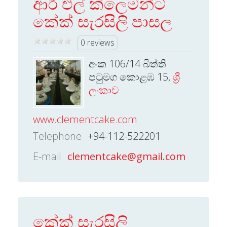
ආර් එල් ක්ලෙමන්ට්
කේක් සැරසිලි පාසල
0 reviews
අංක 106/14 බිත්ති
පටුමග කොළඹ 15,
ශ්‍රී
ලංකාව
www.clementcake.com
Telephone
+94-112-522201
E-mail
clementcake@gmail.com
කේක් සැරසිලි