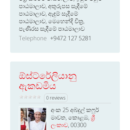
පාඨමාලාව, අතුරුපස සෑදීමේ
පාඨමාලාව, ඇඳුම් සෑදීමේ
පාඨමාලාව, මෙහෙන්දි චිත්‍ර,
පැණිරස සෑදීමේ පාඨමාලාව
Telephone
+9472 127 5281
ඕස්ට්රේලියානු
ඇකඩමිය
0 reviews
අංක 25 අබ්දුල් කෆූර්
මාවත, කොළඹ,
ශ්‍රී
ලංකාව
, 00300