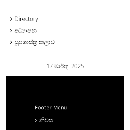
Directory
අධ්‍යාපන
සූපශාස්ත්‍ර කලාව
17 මාර්තු, 2025
Footer Menu
නිවස