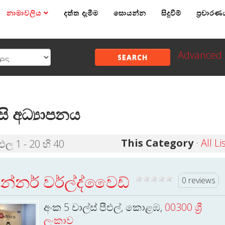
නාමාවලිය
දත්ත දැමීම
සොයන්න
සිදුවීම්
ප්‍රචාරණ
Advanced 
SEARCH
‍රීසි අධ්‍යාපනය
This Category
·
All Li
තිඵල 1 - 20 හි 40
ින්නර් වර්ල්ද්වෛඩ්
0 reviews
අංක 5 චාල්ස් පීඑල්, කොළඹ,
00300 ශ්‍රී
ලංකාව