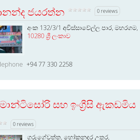
නන්ද ජයරත්න
0 reviews
අංක 132/3/1 අවිස්සාවේල්ල පාර, මහරගම,
10280 ශ්‍රී ලංකාව
lephone
+94 77 330 2258
ොන්ටිසෝරි සහ ඉංග්‍රීසි ඇකඩමිය
0 reviews
ගුරුගේවත්ත, හෝකනදර උතුර,