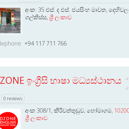
අංක: 35 එස්. ද එස්. ජයසිංහ මාවත, දෙහිවල
ගල්කිස්ස,
ශ්‍රී ලංකාව
lephone
+94 117 711 766
ZONE ඉංග්‍රීසි භාෂා මධ්‍යස්ථානය
0 reviews
අංක 308/1, කිරිවත්තුඩුව, හෝමාගම,
1020
ශ්‍රී ලංකාව