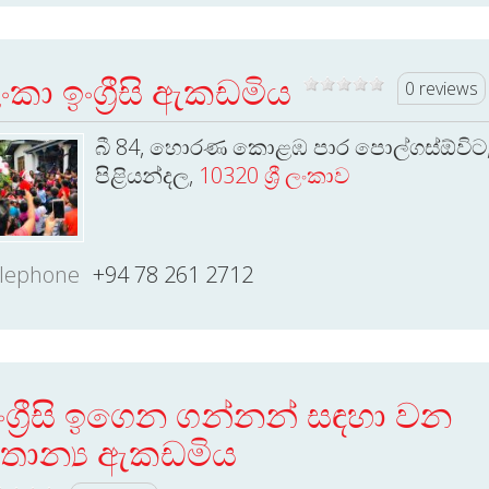
ංකා ඉංග්‍රීසි ඇකඩමිය
0 reviews
බී 84, හොරණ කොළඹ පාර පොල්ගස්ඕවිට
පිළියන්දල,
10320 ශ්‍රී ලංකාව
lephone
+94 78 261 2712
ංග්‍රීසි ඉගෙන ගන්නන් සඳහා වන
්‍රිතාන්‍ය ඇකඩමිය