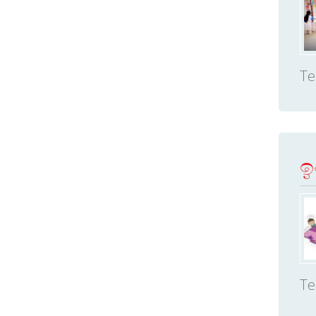
Te
ඉං
Te