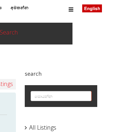
ය
අමතන්න
Search
search
stings
SEARCH
All Listings