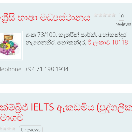
ංග්‍රීසි භාෂා මධ්‍යස්ථානය
0
reviews
අංක 73/100, කැතරින් පාර්ක්, හෝකන්දර
නැගෙනහිර, හෝකන්දර,
රී ලංකාව 10118
lephone
+94 71 198 1934
ේම්බ්‍රිජ් IELTS ඇකඩමිය (පුද්ගලික
මාගම
0 reviews