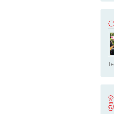
ල
Te
ඉ
බ