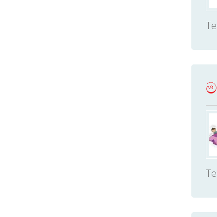
Te
ම
Te