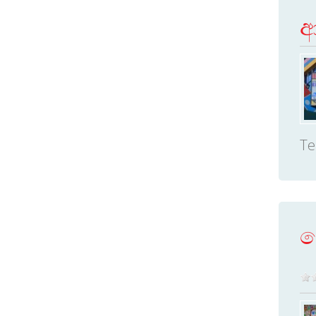
ආ
Te
ම