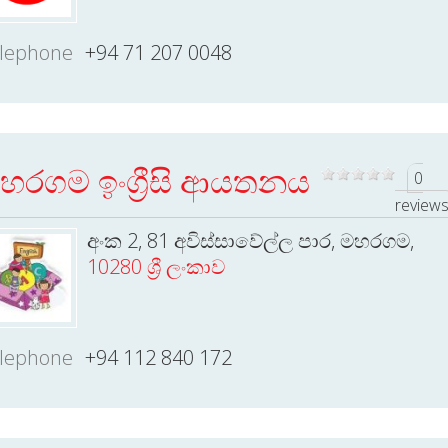
lephone
+94 71 207 0048
හරගම ඉංග්‍රීසි ආයතනය
0
review
අංක 2, 81 අවිස්සාවේල්ල පාර, මහරගම,
10280 ශ්‍රී ලංකාව
lephone
+94 112 840 172