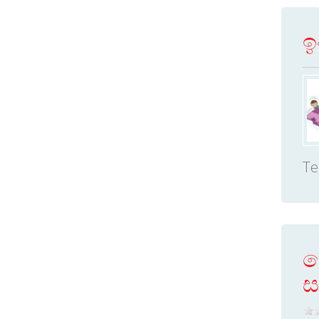
ඉ
Te
ක
ස