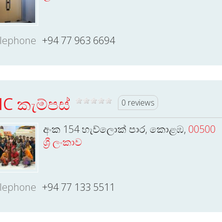
lephone
+94 77 963 6694
IC කැම්පස්
0 reviews
අංක 154 හැව්ලොක් පාර, කොළඹ,
00500
ශ්‍රී ලංකාව
lephone
+94 77 133 5511