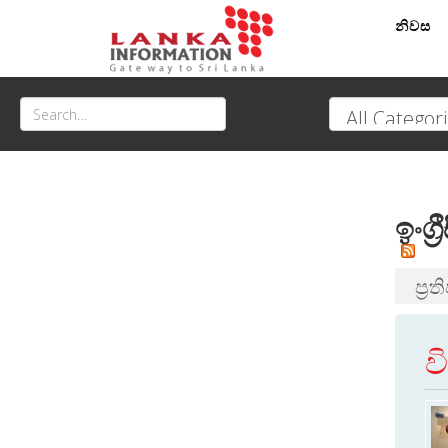
නිවස
ඉංග්
ප්‍ර
ව