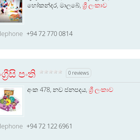
හෝකන්දර, මාලබේ,
ශ්‍රී ලංකාව
lephone
+94 72 770 0814
ග්‍රීසි පංති
0 reviews
අංක 478, නව ජනපදය,
ශ්‍රී ලංකාව
lephone
+94 72 122 6961