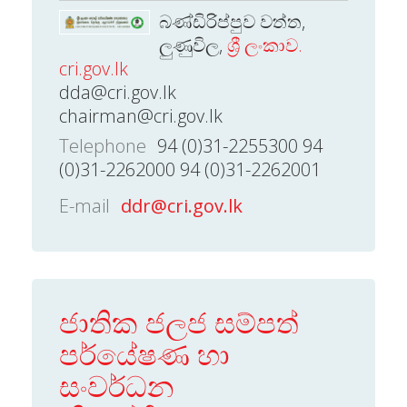
බණ්ඩිරිප්පුව වත්ත,
ලුණුවිල,
ශ්‍රී ලංකාව.
cri.gov.lk
dda@cri.gov.lk
chairman@cri.gov.lk
Telephone
94 (0)31-2255300 94
(0)31-2262000 94 (0)31-2262001
E-mail
ddr@cri.gov.lk
ජාතික ජලජ සම්පත්
පර්යේෂණ හා
සංවර්ධන