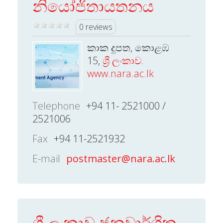
නියෝජිතායතනය
0 reviews
කාක දූපත, කොළඹ
15,
ශ්‍රී ලංකාව.
www.nara.ac.lk
Telephone
+94 11- 2521000 /
2521006
Fax
+94 11-2521932
E-mail
postmaster@nara.ac.lk
ශ්‍රී ලංකාව ජනවාර්ගික