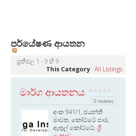
පර්යේෂණ ආයතන
ප්‍රතිඵල 1 - 9 හි 9
This Category
·
All Listings
මාර්ග ආයතනය
0 reviews
අංක 941/1, ජයන්ති
මාවත, කෝට්ටේ පාර,
ඇතුල් කෝට්ටේ,
ශ්‍රී
ලංකාව.