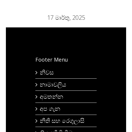
17 මාර්තු, 2025
Footer Menu
නිවස
නාමාවලිය
අමතන්න
අප ගැන
නීති සහ රෙගුලාසි