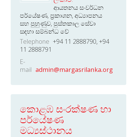
ආයතනය සංවර්ධන
පර්යේෂණ, ප්‍රකාශන, අධ්‍යාපනය
සහ පුහුණුව, පුස්තකාල සේවා
සඳහා සම්බන්ධ වේ
Telephone
+94 11 2888790, +94
11 2888791
E-
mail
admin@margasrilanka.org
කොළඹ සංරක්ෂණ හා
පර්යේෂණ
මධ්‍යස්ථානය