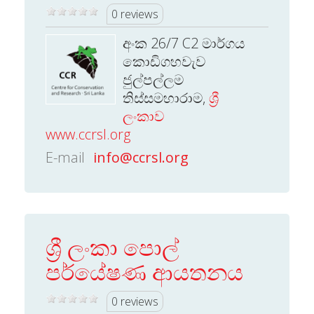
0 reviews
අංක 26/7 C2 මාර්ගය
කොඩිගහවැව
ජුල්පල්ලම
තිස්සමහාරාම,
ශ්‍රී
ලංකාව
www.ccrsl.org
E-mail
info@ccrsl.org
ශ්‍රී ලංකා පොල්
පර්යේෂණ ආයතනය
0 reviews