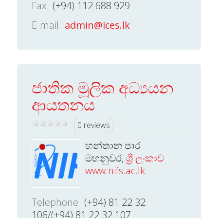
Fax
(+94) 112 688 929
E-mail
admin@ices.lk
ජාතික මූලික අධ්‍යයන
ආයතනය
0 reviews
හන්තාන පාර
මහනුවර,
ශ්‍රී ලංකාව
www.nifs.ac.lk
Telephone
(+94) 81 22 32
106/(+94) 81 22 32 107