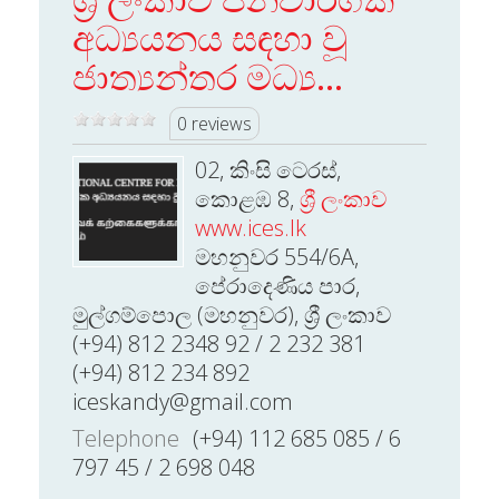
අධ්‍යයනය සඳහා වූ
ජාත්‍යන්තර මධ්‍ය...
0 reviews
02, කිංසි ටෙරස්,
කොළඹ 8,
ශ්‍රී ලංකාව
www.ices.lk
මහනුවර 554/6A,
පේරාදෙණිය පාර,
මුල්ගම්පොල (මහනුවර), ශ්‍රී ලංකාව
(+94) 812 2348 92 / 2 232 381
(+94) 812 234 892
iceskandy@gmail.com
Telephone
(+94) 112 685 085 / 6
797 45 / 2 698 048