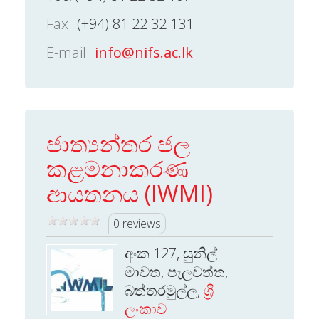
Fax
(+94) 81 22 32 131
E-mail
info@nifs.ac.lk
ජාත්‍යන්තර ජල
කළමනාකරණ
ආයතනය (IWMI)
0 reviews
අංක 127, සුනිල්
මාවත, පැලවත්ත,
බත්තරමුල්ල,
ශ්‍රී
ලංකාව