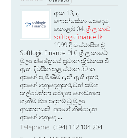
0 reviews
අංක 13, ද
ෆොන්සේකා පෙදෙස,
කොළඹ 04,
ශ්‍රී ලංකාව
softlogicfinance.lk
1999 දී සංස්ථාපිත වූ
Softlogic Finance PLC ශ්‍රී ලංකාවේ
මූල්‍ය ක්ෂේත්‍රයේ ප්‍රධාන ක්‍රීඩකයා වී
ඇත. දිවයින තුළ ස්ථාන 30 ක
අපගේ පැමිණීම දැනී ඇති අතර,
අපගේ ගනුදෙනුකරුවන් සමඟ
කල්පවත්නා සබඳතා ගොඩනගා
ගැනීම මත පදනම් වූ මූල්‍ය
ආයතනයකි. අපගේ නිෂ්පාදන
අපගේ ගනුදෙ
...
Telephone
(+94) 112 104 204