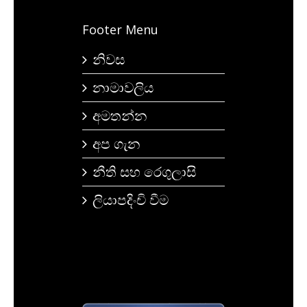
Footer Menu
නිවස
නාමාවලිය
අමතන්න
අප ගැන
නීති සහ රෙගුලාසි
ලියාපදිංචි වීම