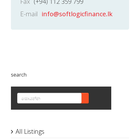
Fax
(+94) 112 359 799
E-mail
info@softlogicfinance.lk
search
SEARCH
All Listings