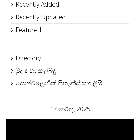
Recently Added
Recently Updated
Featured
Directory
මූල්‍ය හා කල්බදු
සොෆ්ට්ලොජික් ෆිනෑන්ස් සහ ලීසිං
17 මාර්තු, 2025