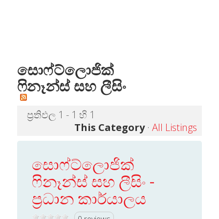
සොෆ්ට්ලොජික්
ෆිනෑන්ස් සහ ලීසිං
ප්‍රතිඵල 1 - 1 හි 1
This Category
·
All Listings
සොෆ්ට්ලොජික්
ෆිනෑන්ස් සහ ලීසිං -
ප්‍රධාන කාර්යාලය