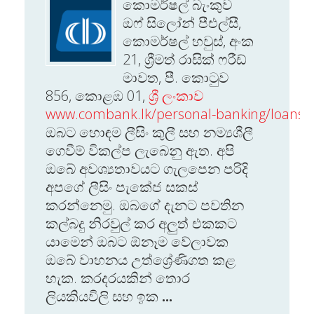
කොමර්ෂල් බැංකුව
ඔෆ් සිලෝන් පීඑල්සී,
කොමර්ෂල් හවුස්, අංක
21, ශ්‍රීමත් රාසික් ෆරීඩ්
මාවත, පී. කොටුව
856, කොළඹ 01,
ශ්‍රී ලංකාව
www.combank.lk/personal-banking/loans/s
ඔබට හොඳම ලීසිං කුලී සහ නම්‍යශීලී
ගෙවීම් විකල්ප ලැබෙනු ඇත. අපි
ඔබේ අවශ්‍යතාවයට ගැලපෙන පරිදි
අපගේ ලීසිං පැකේජ සකස්
කරන්නෙමු. ඔබගේ දැනට පවතින
කල්බදු නිරවුල් කර අලුත් එකකට
යාමෙන් ඔබට ඕනෑම වේලාවක
ඔබේ වාහනය උත්ශ්‍රේණිගත කළ
හැක. කරදරයකින් තොර
ලියකියවිලි සහ ඉක
...