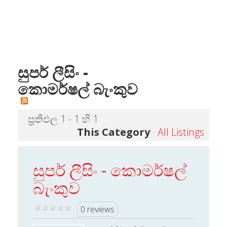
සුපර් ලීසිං -
කොමර්ෂල් බැංකුව
ප්‍රතිඵල 1 - 1 හි 1
This Category
·
All Listings
සුපර් ලීසිං - කොමර්ෂල්
බැංකුව
0 reviews