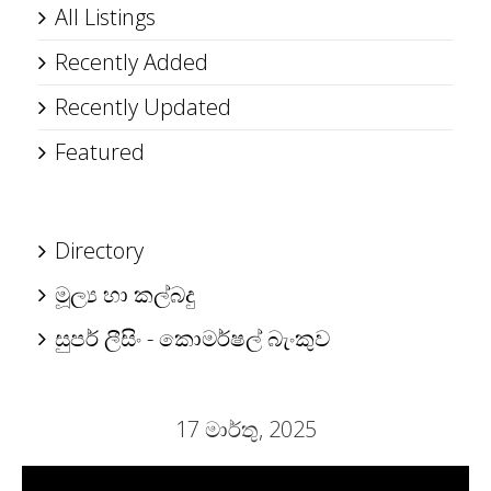
All Listings
Recently Added
Recently Updated
Featured
Directory
මූල්‍ය හා කල්බදු
සුපර් ලීසිං - කොමර්ෂල් බැංකුව
17 මාර්තු, 2025