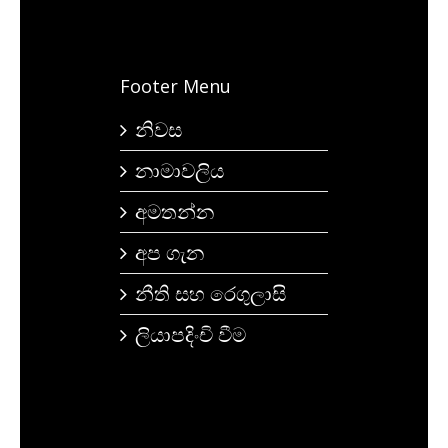
Footer Menu
නිවස
නාමාවලිය
අමතන්න
අප ගැන
නීති සහ රෙගුලාසි
ලියාපදිංචි වීම