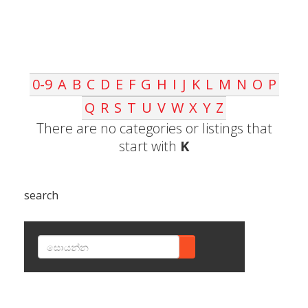
0-9
A
B
C
D
E
F
G
H
I
J
K
L
M
N
O
P
Q
R
S
T
U
V
W
X
Y
Z
There are no categories or listings that
start with
K
search
SEARCH