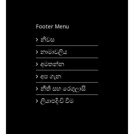
Footer Menu
නිවස
නාමාවලිය
අමතන්න
අප ගැන
නීති සහ රෙගුලාසි
ලියාපදිංචි වීම