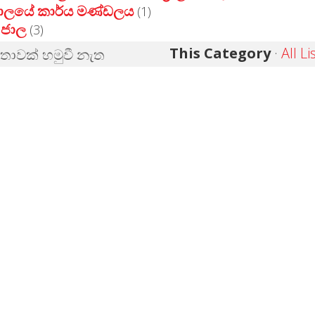
යාලයේ කාර්ය මණ්ඩලය
(1)
 ජාල
(3)
This Category
·
All Li
්තාවක් හමුවී නැත