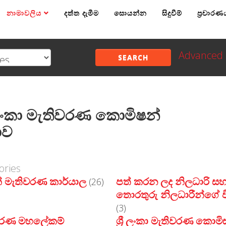
නාමාවලිය
දත්ත දැමීම
සොයන්න
සිදුවීම්
ප්‍රචාරණ
Advanced 
SEARCH
රී ලංකා මැතිවරණ කොමිෂන්
ාව
ories
‍රික් මැතිවරණ කාර්යාල
පත් කරන ලද නිලධාරි ස
(26)
තොරතුරු නිලධාරීන්ගේ ව
(3)
වරණ මහලේකම්
ශ්‍රී ලංකා මැතිවරණ කොම