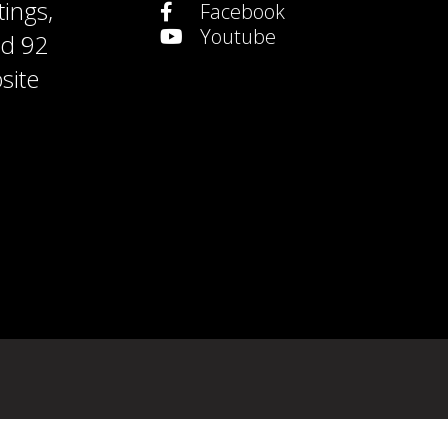
tings
,
Facebook
Youtube
nd
92
site