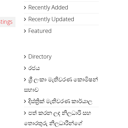
Recently Added
Recently Updated
stings
Featured
Directory
රජය
ශ්‍රී ලංකා මැතිවරණ කොමිෂන්
සභාව
දිස්ත්‍රික් මැතිවරණ කාර්යාල
පත් කරන ලද නිලධාරි සහ
තොරතුරු නිලධාරීන්ගේ