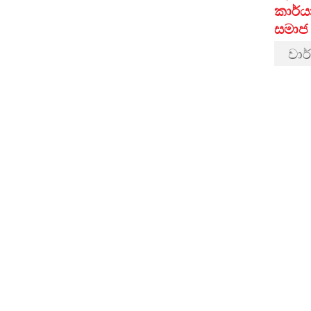
කාර්
සමාජ
වාර