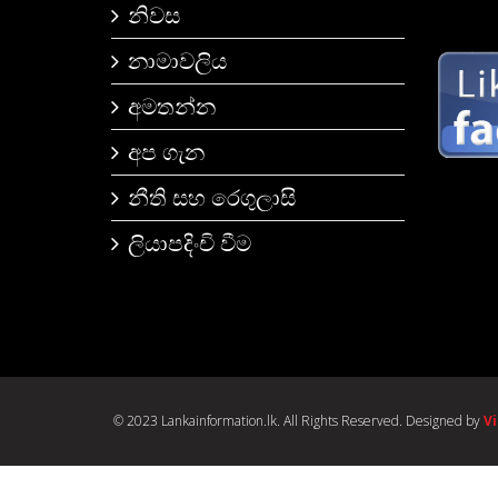
නිවස
නාමාවලිය
අමතන්න
අප ගැන
නීති සහ රෙගුලාසි
ලියාපදිංචි වීම
© 2023 Lankainformation.lk. All Rights Reserved. Designed by
V