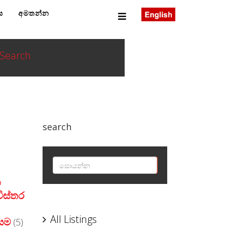
ය
අමතන්න
Search
search
SEARCH
හ
ිස්තර
All Listings
ිසම
(5)