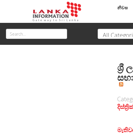
නිවස
ශ්‍
සභ
Categ
දිස්ත්
මැති