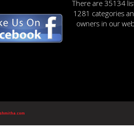
There are
35134 lis
1281 categories
a
owners
in our web
ishmitha.com