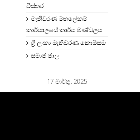
විස්තර
මැතිවරණ මහලේකම්
කාර්යාලයේ කාර්ය මණ්ඩලය
ශ්‍රී ලංකා මැතිවරණ කොමිසම
සමාජ ජාල
17 මාර්තු, 2025