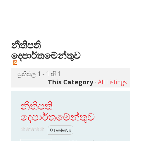
නීතිපති
දෙපාර්තමේන්තුව
ප්‍රතිඵල 1 - 1 හි 1
This Category
·
All Listings
නීතිපති
දෙපාර්තමේන්තුව
0 reviews