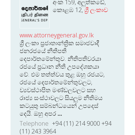
අංක 159, අලුත්කඩේ,
කොළඹ 12,
ශ්‍රී ලංකාව
www.attorneygeneral.gov.lk
ශ්‍රී ලංකා ප්‍රජාතාන්ත්‍රික සමාජවාදී
ජනරජයේ නීතිපති
දෙපාර්තමේන්තුව. නීතිපතිවරයා
රජයේ ප්‍රධාන නීති උපදේශකයා
වේ. එම තත්ත්වය තුළ ඔහු රජයට,
රජයේ දෙපාර්තමේන්තුවලට,
ව්‍යවස්ථාපිත මණ්ඩලවලට සහ
රාජ්‍ය සංස්ථාවලට සියලුම නීතිමය
කටයුතු සම්බන්ධයෙන් උපදෙස්
දෙයි. ඔහු අපර
...
Telephone
+94 (11) 214 9000 +94
(11) 243 3964