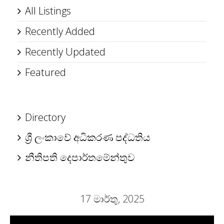
All Listings
Recently Added
Recently Updated
Featured
Directory
ශ්‍රී ලංකාවේ අධිකරණ පද්ධතිය
නීතිපති දෙපාර්තමේන්තුව
17 මාර්තු, 2025