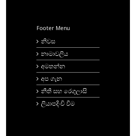
Footer Menu
නිවස
නාමාවලිය
අමතන්න
අප ගැන
නීති සහ රෙගුලාසි
ලියාපදිංචි වීම