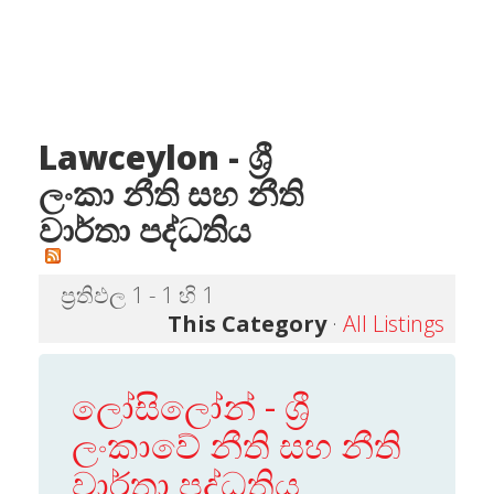
Lawceylon - ශ්‍රී
ලංකා නීති සහ නීති
වාර්තා පද්ධතිය
ප්‍රතිඵල 1 - 1 හි 1
This Category
·
All Listings
ලෝසිලෝන් - ශ්‍රී
ලංකාවේ නීති සහ නීති
වාර්තා පද්ධතිය