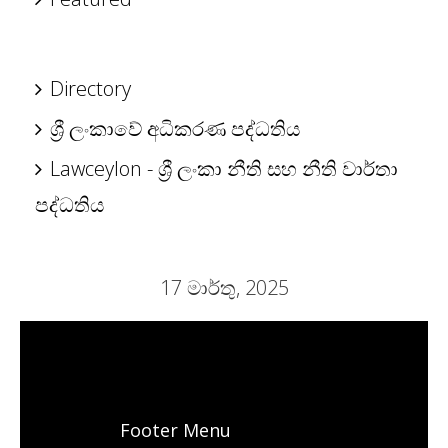
Directory
ශ්‍රී ලංකාවේ අධිකරණ පද්ධතිය
Lawceylon - ශ්‍රී ලංකා නීති සහ නීති වාර්තා
පද්ධතිය
17 මාර්තු, 2025
Footer Menu