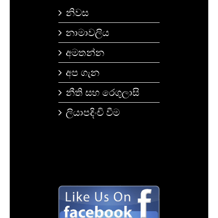
නිවස
නාමාවලිය
අමතන්න
අප ගැන
නීති සහ රෙගුලාසි
ලියාපදිංචි වීම