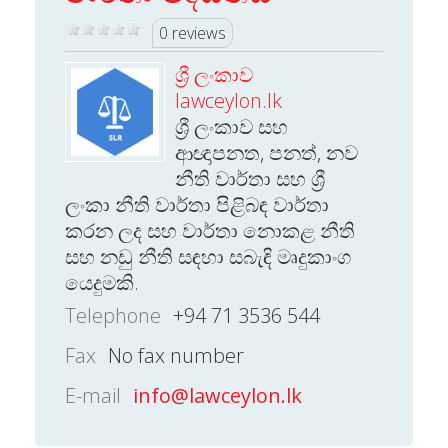
0 reviews
ශ්‍රී ලංකාව
lawceylon.lk
ශ්‍රී ලංකාව සහ
ආඥාපනත, පනත්, නව
නීති වාර්තා සහ ශ්‍රී
ලංකා නීති වාර්තා පිළිබඳ වාර්තා
කරන ලද සහ වාර්තා නොකළ නීති
සහ නඩු නීති සඳහා සබැඳි මෘදුකාංග
යෙදුමකි.
Telephone
+94 71 3536 544
Fax
No fax number
E-mail
info@lawceylon.lk