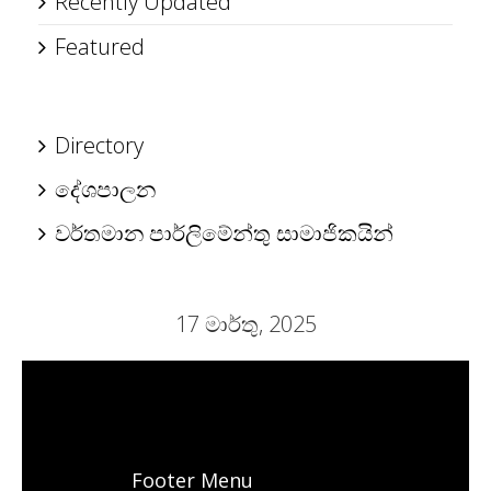
Recently Updated
Featured
Directory
දේශපාලන
වර්තමාන පාර්ලිමේන්තු සාමාජිකයින්
17 මාර්තු, 2025
Footer Menu