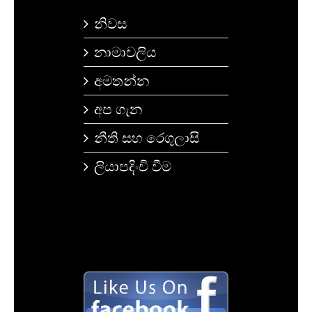
නිවස
නාමාවලිය
අමතන්න
අප ගැන
නීති සහ රෙගුලාසි
ලියාපදිංචි වීම