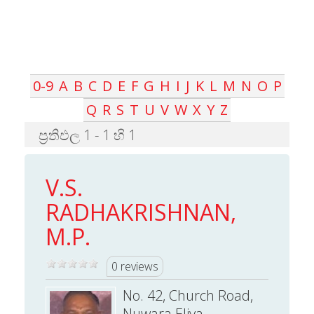
0-9
A
B
C
D
E
F
G
H
I
J
K
L
M
N
O
P
Q
R
S
T
U
V
W
X
Y
Z
ප්‍රතිඵල 1 - 1 හි 1
V.S.
RADHAKRISHNAN,
M.P.
0 reviews
No. 42, Church Road,
Nuwara Eliya.