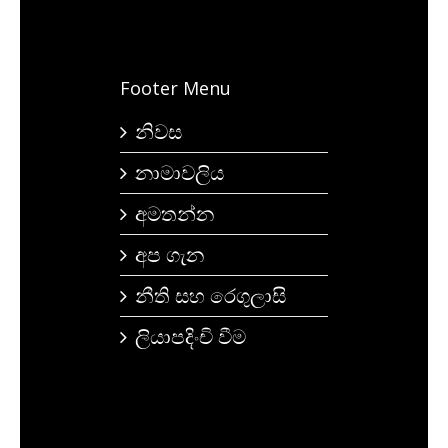
Footer Menu
නිවස
නාමාවලිය
අමතන්න
අප ගැන
නීති සහ රෙගුලාසි
ලියාපදිංචි වීම