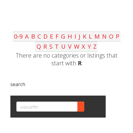
0-9
A
B
C
D
E
F
G
H
I
J
K
L
M
N
O
P
Q
R
S
T
U
V
W
X
Y
Z
There are no categories or listings that
start with
R
search
SEARCH