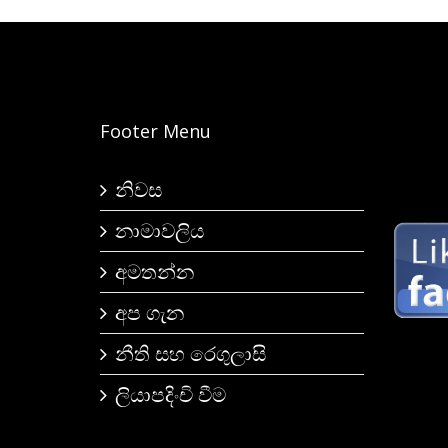
Footer Menu
නිවස
නාමාවලිය
අමතන්න
අප ගැන
නීති සහ රෙගුලාසි
ලියාපදිංචි වීම