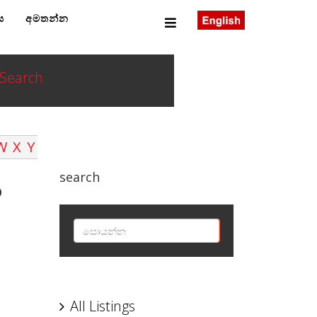
ය
අමතන්න
Search
W
X
Y
search
O
SEARCH
All Listings