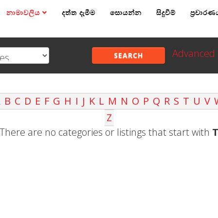
නාමාවලිය
දත්ත දැමීම
සොයන්න
සිදුවීම්
ප්‍රචාරණ
Advanced 
SEARCH
A
B
C
D
E
F
G
H
I
J
K
L
M
N
O
P
Q
R
S
T
U
V
Z
There are no categories or listings that start with