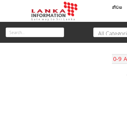
නිවස
0-9