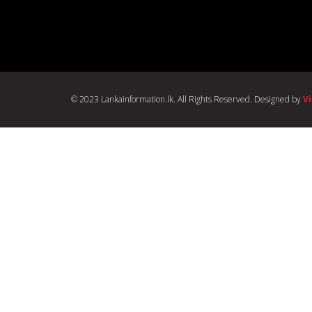
© 2023 Lankainformation.lk. All Rights Reserved. Designed by
V