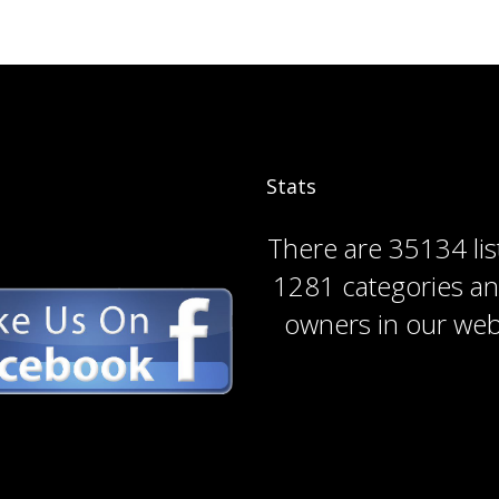
Stats
There are
35134 lis
1281 categories
a
owners
in our web