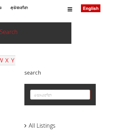
ය
අමතන්න
Search
W
X
Y
search
T
SEARCH
All Listings