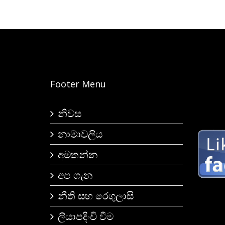
Footer Menu
නිවස
නාමාවලිය
අමතන්න
අප ගැන
නීති සහ රෙගුලාසි
ලියාපදිංචි වීම