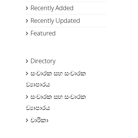
Recently Added
Recently Updated
Featured
Directory
සංචාරක සහ සංචාරක
ව්‍යාපාරය
සංචාරක සහ සංචාරක
ව්‍යාපාරය
චාරිකා