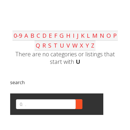
0-9
A
B
C
D
E
F
G
H
I
J
K
L
M
N
O
P
Q
R
S
T
U
V
W
X
Y
Z
There are no categories or listings that
start with
U
search
SEARCH