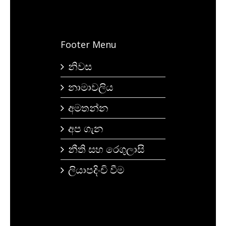
Footer Menu
නිවස
නාමාවලිය
අමතන්න
අප ගැන
නීති සහ රෙගුලාසි
ලියාපදිංචි වීම