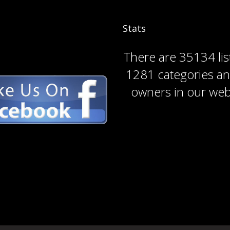
Stats
There are
35134 lis
1281 categories
a
owners
in our web