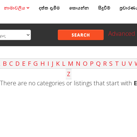
නාමාවලිය
දත්ත දැමීම
සොයන්න
සිදුවීම්
ප්‍රචාරණ
Advanced 
SEARCH
A
B
C
D
E
F
G
H
I
J
K
L
M
N
O
P
Q
R
S
T
U
V
Z
There are no categories or listings that start with
E