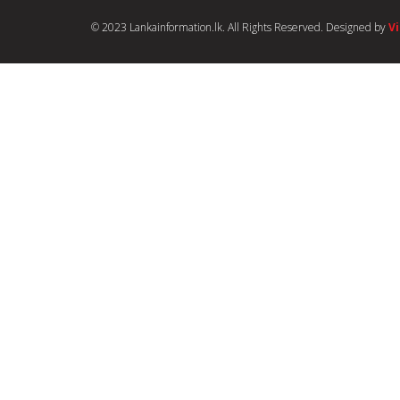
© 2023 Lankainformation.lk. All Rights Reserved. Designed by
V