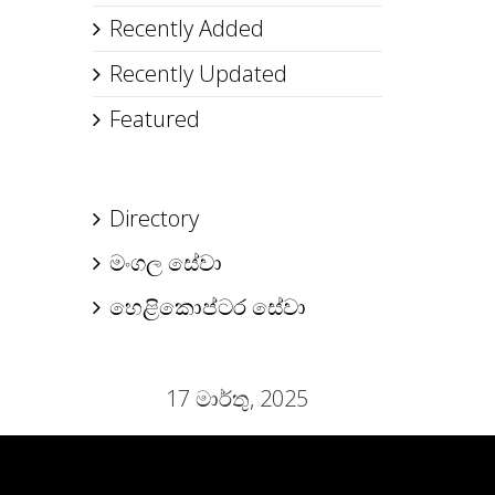
Recently Added
Recently Updated
Featured
Directory
මංගල සේවා
හෙළිකොප්ටර සේවා
17 මාර්තු, 2025