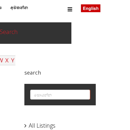
ය
අමතන්න
Search
W
X
Y
search
SEARCH
All Listings