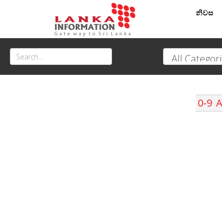
නිවස
0-9