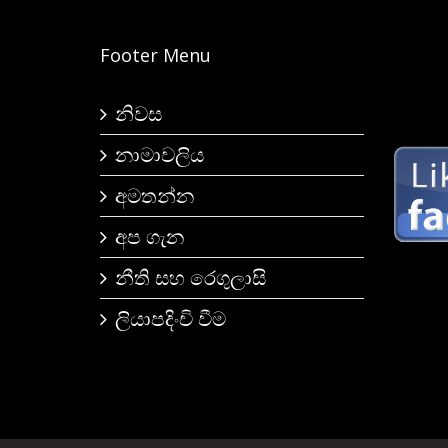
Footer Menu
නිවස
නාමාවලිය
අමතන්න
අප ගැන
නීති සහ රෙගුලාසි
ලියාපදිංචි වීම