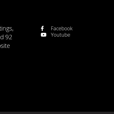
tings
,
Facebook
Youtube
nd
92
site