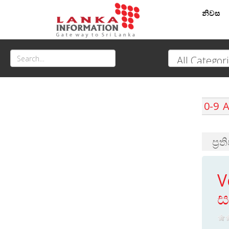
නිවස
0-9
ප්‍ර
V
ස