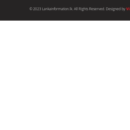
© 2023 Lankainformation.lk. All Rights Reserved. Designed by
V