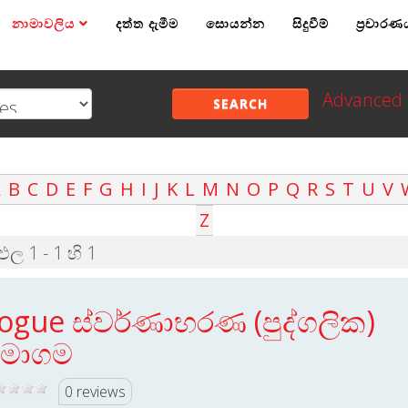
නාමාවලිය
දත්ත දැමීම
සොයන්න
සිදුවීම්
ප්‍රචාරණ
Advanced 
SEARCH
A
B
C
D
E
F
G
H
I
J
K
L
M
N
O
P
Q
R
S
T
U
V
Z
තිඵල 1 - 1 හි 1
ogue ස්වර්ණාභරණ (පුද්ගලික)
මාගම
0 reviews