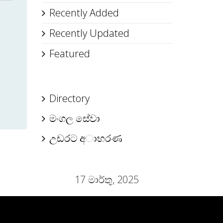
Recently Added
Recently Updated
Featured
Directory
මංගල සේවා
උඩරට අාභරණ
17 මාර්තු, 2025