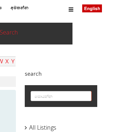
ය
අමතන්න
Search
W
X
Y
search
SEARCH
All Listings