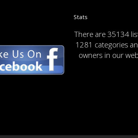
Stats
There are
35134 lis
1281 categories
a
owners
in our web