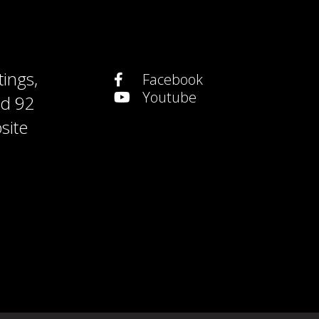
tings
,
Facebook
Youtube
nd
92
site