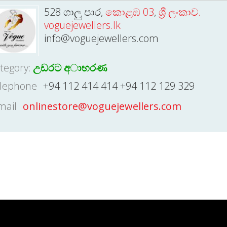
528 ගාලු පාර,
කොළඹ 03
,
ශ්‍රී ලංකාව.
voguejewellers.lk
info@voguejewellers.com
tegory:
උඩරට අාභරණ
lephone
+94 112 414 414 +94 112 129 329
mail
onlinestore@voguejewellers.com