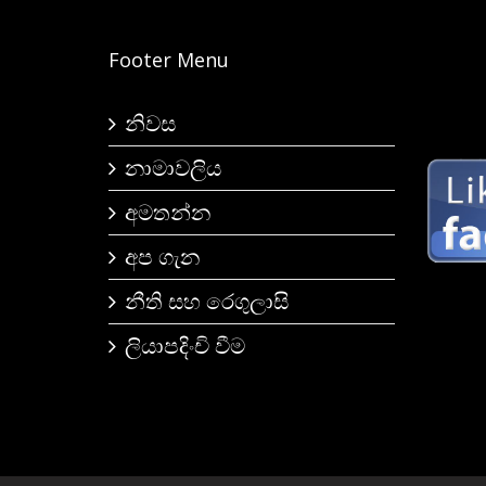
Footer Menu
නිවස
නාමාවලිය
අමතන්න
අප ගැන
නීති සහ රෙගුලාසි
ලියාපදිංචි වීම