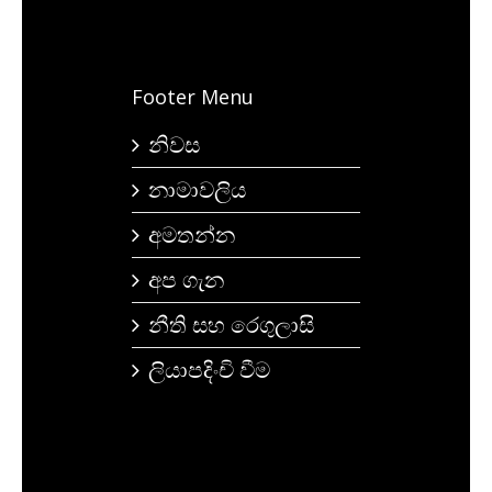
Footer Menu
නිවස
නාමාවලිය
අමතන්න
අප ගැන
නීති සහ රෙගුලාසි
ලියාපදිංචි වීම