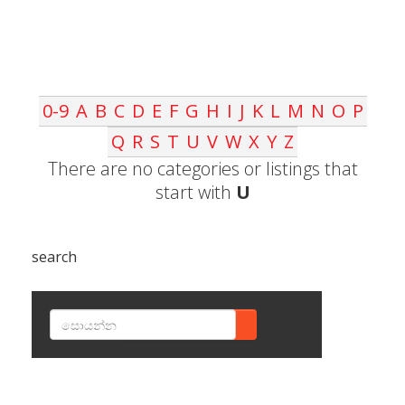
0-9
A
B
C
D
E
F
G
H
I
J
K
L
M
N
O
P
Q
R
S
T
U
V
W
X
Y
Z
There are no categories or listings that
start with
U
search
SEARCH