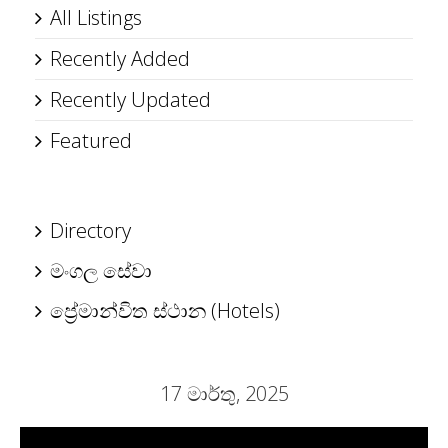
All Listings
Recently Added
Recently Updated
Featured
Directory
මංගල සේවා
ප්‍රේමාන්විත ස්ථාන (Hotels)
17 මාර්තු, 2025