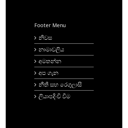
Footer Menu
නිවස
නාමාවලිය
අමතන්න
අප ගැන
නීති සහ රෙගුලාසි
ලියාපදිංචි වීම