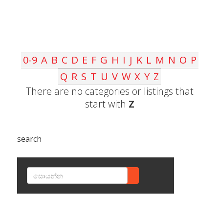
0-9
A
B
C
D
E
F
G
H
I
J
K
L
M
N
O
P
Q
R
S
T
U
V
W
X
Y
Z
There are no categories or listings that
start with
Z
search
SEARCH