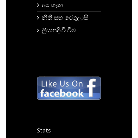
අප ගැන
නීති සහ රෙගුලාසි
ලියාපදිංචි වීම
Stats