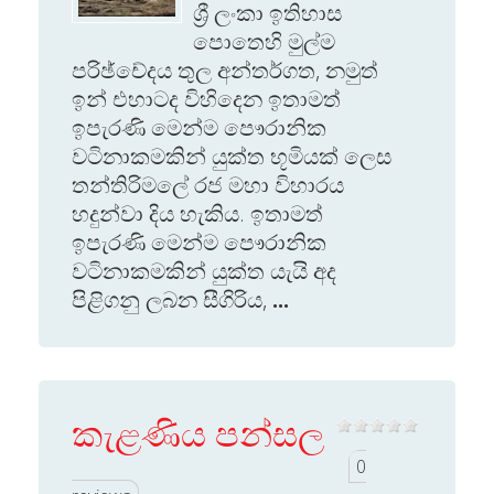
ශ්‍රී ලංකා ඉතිහාස
පොතෙහි මුල්ම
පරිඡ්චේදය තුල අන්තර්ගත, නමුත්
ඉන් එහාටද විහිදෙන ඉතාමත්
ඉපැරණි මෙන්ම පෞරානික
වටිනාකමකින් යුක්ත භූමියක් ලෙස
තන්තිරිමලේ රජ මහා විහාරය
හදුන්වා දිය හැකිය. ඉතාමත්
ඉපැරණි මෙන්ම පෞරානික
වටිනාකමකින් යුක්ත යැයි අද
පිළිගනු ලබන සීගිරිය,
...
කැළණිය පන්සල
0