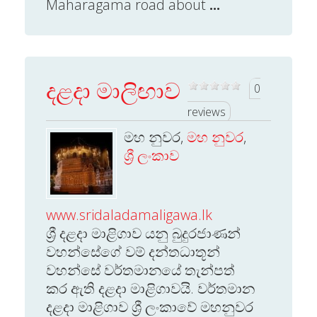
Maharagama road about
...
දළදා මාලිඟාව
0
reviews
මහ නුවර,
මහ නුවර
,
ශ්‍රී ලංකාව
www.sridaladamaligawa.lk
ශ්‍රී දළදා මාළිගාව යනු බුදුරජාණන්
වහන්සේගේ වම් දන්තධාතූන්
වහන්සේ වර්තමානයේ තැන්පත්
කර ඇති දළදා මාළිගාවයි. වර්තමාන
දළදා මාළිගාව ශ්‍රී ලංකාවේ මහනුවර