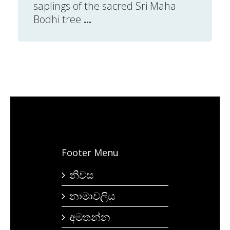
saplings of the sacred Sri Maha
Bodhi tree
...
Footer Menu
නිවස
නාමාවලිය
අමතන්න