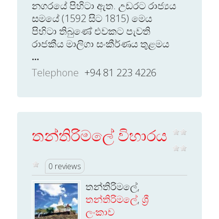
නගරයේ පිහිටා ඇත. උඩරට රාජ්‍යය
සමයේ (1592 සිට 1815) මෙය
පිහිටා තිබුණේ එවකට පැවති
රාජකීය මාලිගා සංකීර්ණය තුළමය
...
Telephone
+94 81 223 4226
තන්තිරිමලේ විහාරය
0 reviews
තන්තිරිමලේ,
තන්තිරිමලේ
,
ශ්‍රී
ලංකාව