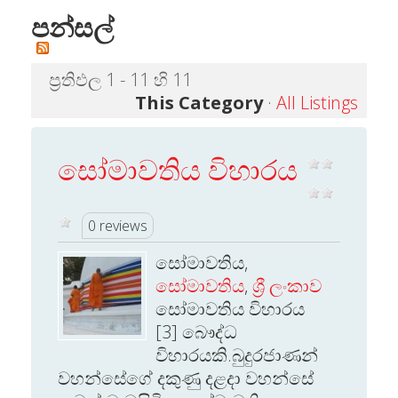
පන්සල්
ප්‍රතිඵල 1 - 11 හි 11
This Category
·
All Listings
සෝමාවතිය විහාරය
0 reviews
සෝමාවතිය,
සෝමාවතිය
,
ශ්‍රී ලංකාව
සෝමාවතිය විහාරය
[3] බෞද්ධ
විහාරයකි.බුදුරජාණන්
වහන්සේගේ දකුණු දළදා වහන්සේ