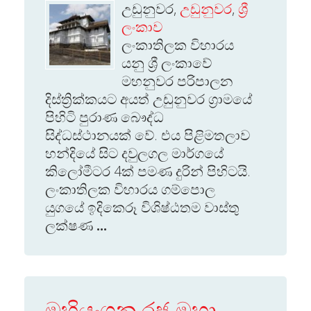
උඩුනුවර,
උඩුනුවර
,
ශ්‍රී
ලංකාව
ලංකාතිලක විහාරය
යනු ශ්‍රී ලංකාවේ
මහනුවර පරිපාලන
දිස්ත්‍රික්කයට අයත් උඩුනුවර ග්‍රාමයේ
පිහිටි පුරාණ බෞද්ධ
සිද්ධස්ථානයක් වේ. එය පිළිමතලාව
හන්දියේ සිට දවුලගල මාර්ගයේ
කිලෝමීටර 4ක් පමණ දුරින් පිහිටයි.
ලංකාතිලක විහාරය ගම්පොල
යුගයේ ඉදිකෙරූ විශිෂ්ඨතම වාස්තු
ලක්ෂණ
...
මහියංගන රජ මහා