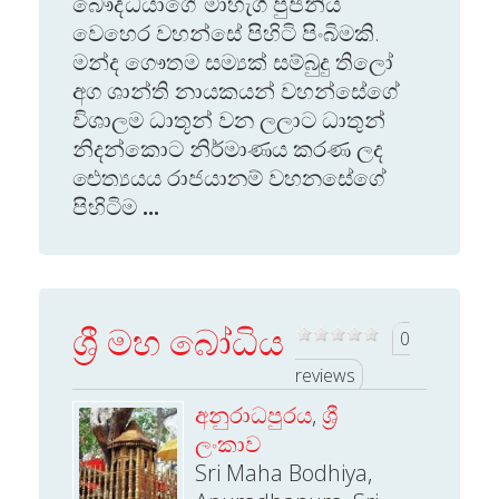
බෞද්ධයාගේ මාහැගි පුජනිය
වෙහෙර වහන්සේ පිහිටි පිංබිමකි.
මන්ද ගෞතම සම්‍යක් සම්බුදු තිලෝ
අග ශාන්ති නායකයන් වහන්සේගේ
විශාලම ධාතූන් වන ලලාට ධාතුන්
නිදන්කොට නිර්මාණය කරණ ලද
‍‍ඓත්‍යයය රාජයානම් වහනසේගේ
පිහිටිම
...
ශ්‍රී මහ බෝධිය
0
reviews
අනුරාධපුරය
,
ශ්‍රී
ලංකාව
Sri Maha Bodhiya,