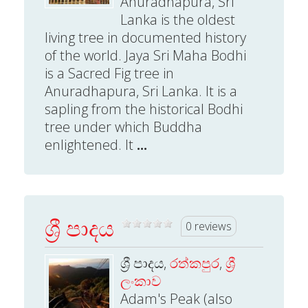
Anuradhapura, Sri
Lanka is the oldest
living tree in documented history
of the world. Jaya Sri Maha Bodhi
is a Sacred Fig tree in
Anuradhapura, Sri Lanka. It is a
sapling from the historical Bodhi
tree under which Buddha
enlightened. It
...
ශ්‍රී පාදය
0 reviews
ශ්‍රී පාදය,
රත්කපුර
,
ශ්‍රී
ලංකාව
Adam's Peak (also