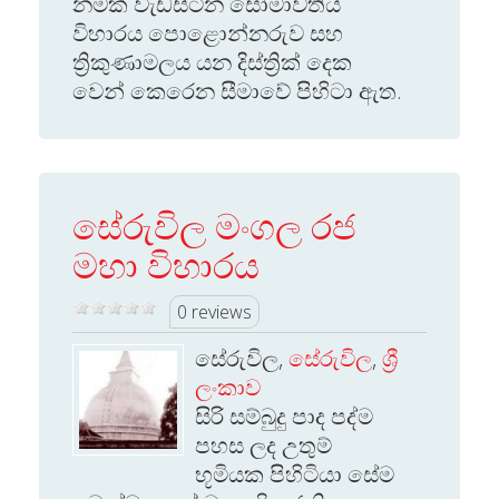
නමක් වැඩසිටින සෝමාවතිය
විහාරය පොළොන්නරුව සහ
ත්‍රිකුණාමලය යන දිස්ත්‍රික් දෙක
වෙන් කෙරෙන සීමාවේ පිහිටා ඇත.
සේරුවිල මංගල රජ
මහා විහාරය
0 reviews
සේරුවිල,
සේරුවිල
,
ශ්‍රී
ලංකාව
සිරි සම්බුදු පාද පද්ම
පහස ලද උතුම්
භූමියක පිහිටියා සේම