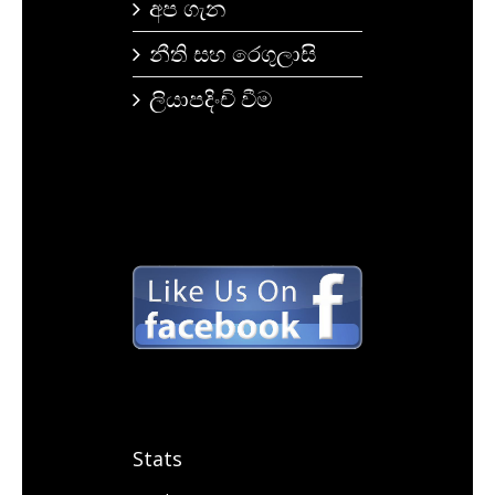
අප ගැන
නීති සහ රෙගුලාසි
ලියාපදිංචි වීම
Stats