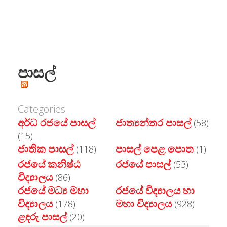
පාසල්
Categories
අර්ධ රජයේ පාසල්
ජාත්‍යන්තර පාසල්
(58)
(15)
ජාතික පාසල්
පාසල් පෙළ පොත
(118)
(1)
රජයේ කනිෂ්ඨ
රජයේ පාසල්
(53)
විද්‍යාලය
(86)
රජයේ මධ්‍ය මහා
රජයේ විද්‍යාලය හා
විද්‍යාලය
මහා විද්‍යාලය
(178)
(928)
ළඳරු පාසල්
(20)