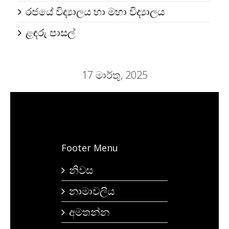
රජයේ විද්‍යාලය හා මහා විද්‍යාලය
ළඳරු පාසල්
17 මාර්තු, 2025
Footer Menu
නිවස
නාමාවලිය
අමතන්න