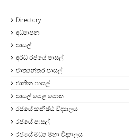
Directory
අධ්‍යාපන
පාසල්
අර්ධ රජයේ පාසල්
ජාත්‍යන්තර පාසල්
ජාතික පාසල්
පාසල් පෙළ පොත
රජයේ කනිෂ්ඨ විද්‍යාලය
රජයේ පාසල්
රජයේ මධ්‍ය මහා විද්‍යාලය