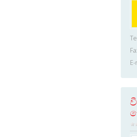
Te
Fa
E-
ව
ච