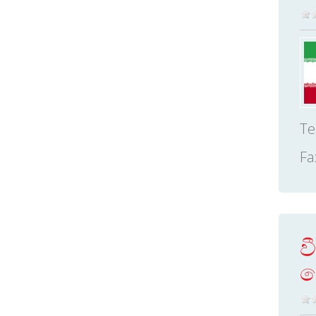
Te
Fa
ව
ච