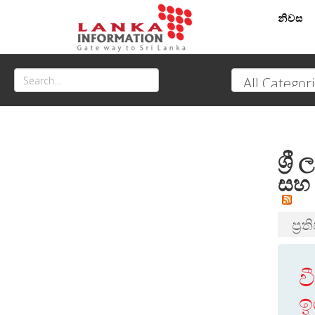
නිවස
ශ්‍ර
සහ 
ප්‍ර
ව
ඉ