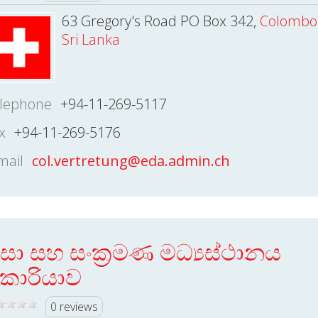
63 Gregory's Road PO Box 342,
Colombo
Sri Lanka
lephone
+94-11-269-5117
x
+94-11-269-5176
mail
col.vertretung@eda.admin.ch
ීසා සහ සංක්‍රමණ මධ්‍යස්ථානය
ොරියාව
0 reviews