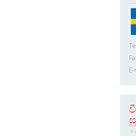
Te
Fa
E-
ව
ස