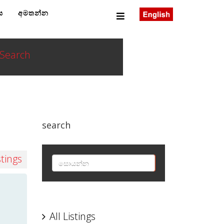
ය
අමතන්න
Search
search
stings
SEARCH
All Listings