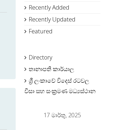
Recently Added
Recently Updated
Featured
Directory
තානාපති කාර්යාල
ශ්‍රී ලංකාවේ විදෙස් රටවල
වීසා සහ සංක්‍රමණ මධ්‍යස්ථාන
17 මාර්තු, 2025