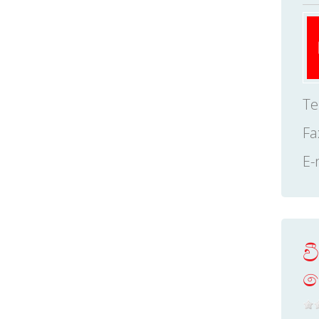
Te
Fa
E-
ව
ක