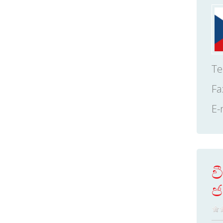
Te
Fa
E-
ව
ජ