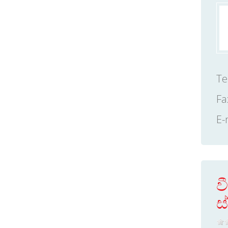
Te
Fa
E-
ව
ස