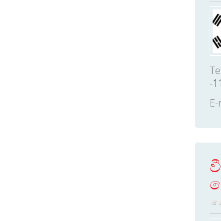
Te
-1
E-
ව
හ