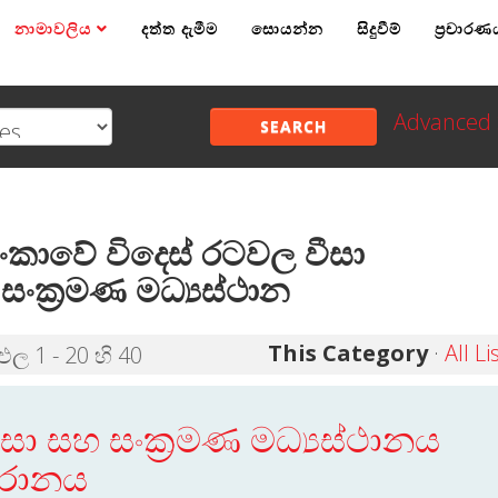
නාමාවලිය
දත්ත දැමීම
සොයන්න
සිදුවීම්
ප්‍රචාරණ
Advanced 
SEARCH
ී ලංකාවේ විදෙස් රටවල වීසා
සංක්‍රමණ මධ්‍යස්ථාන
This Category
·
All Li
තිඵල 1 - 20 හි 40
ීසා සහ සංක්‍රමණ මධ්‍යස්ථානය
රානය