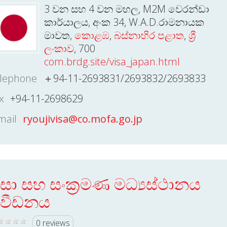
3 වන සහ 4 වන මහල, M2M වෙරන්ඩා
කාර්යාලය, අංක 34, W.A.D.රාමනායක
මාවත,
කොළඹ
,
බස්නාහිර පළාත
,
ශ්‍රී
ලංකාව
, 700
com.brdg.site/visa_japan.html
lephone
＋94-11-2693831/2693832/2693833
x
+94-11-2698629
mail
ryoujivisa@co.mofa.go.jp
ීසා සහ සංක්‍රමණ මධ්‍යස්ථානය
්වීඩනය
0 reviews