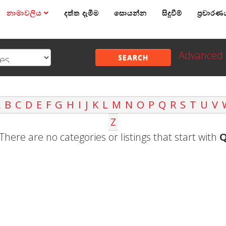
නාමාවලිය
දත්ත දැමීම
සොයන්න
සිදුවීම්
ප්‍රචාරණ
Advanced 
SEARCH
A
B
C
D
E
F
G
H
I
J
K
L
M
N
O
P
Q
R
S
T
U
V
Z
There are no categories or listings that start with