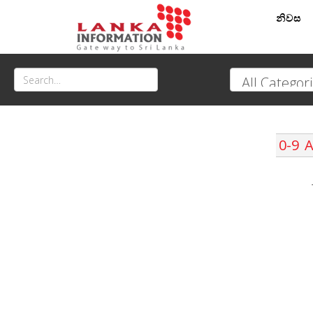
නිවස
0-9