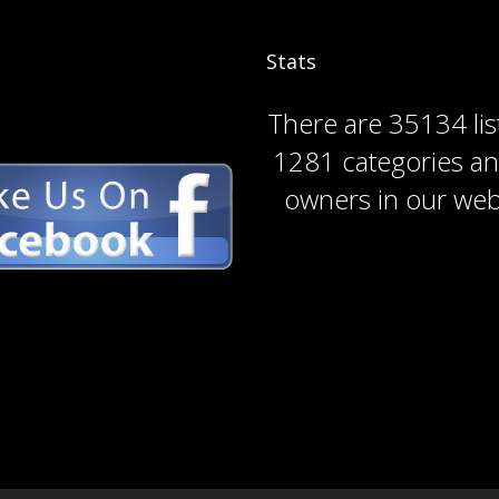
Stats
There are
35134 lis
1281 categories
a
owners
in our web