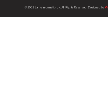
© 2023 Lankainformation.lk. All Rights Reserved. Designed by
V