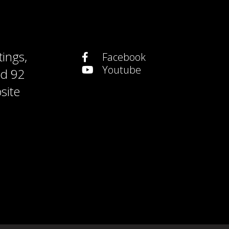
tings
,
Facebook
Youtube
nd
92
site