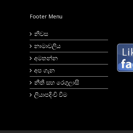
Footer Menu
නිවස
නාමාවලිය
අමතන්න
අප ගැන
නීති සහ රෙගුලාසි
ලියාපදිංචි වීම