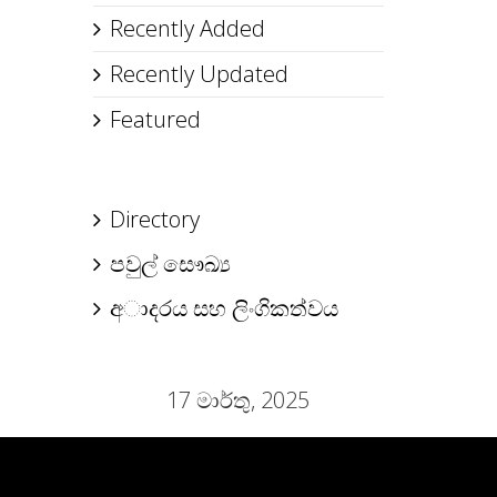
Recently Added
Recently Updated
Featured
Directory
පවුල් සෞඛ්‍ය
අාදරය සහ ලිංගිකත්වය
17 මාර්තු, 2025